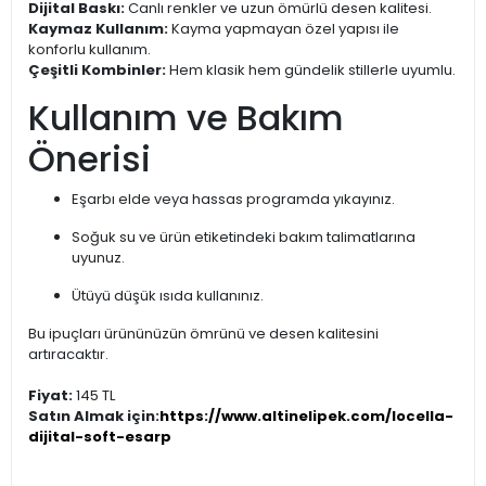
Dijital Baskı:
Canlı renkler ve uzun ömürlü desen kalitesi.
Kaymaz Kullanım:
Kayma yapmayan özel yapısı ile
konforlu kullanım.
Çeşitli Kombinler:
Hem klasik hem gündelik stillerle uyumlu.
Kullanım ve Bakım
Önerisi
Eşarbı elde veya hassas programda yıkayınız.
Soğuk su ve ürün etiketindeki bakım talimatlarına
uyunuz.
Ütüyü düşük ısıda kullanınız.
Bu ipuçları ürününüzün ömrünü ve desen kalitesini
artıracaktır.
Fiyat:
145 TL
Satın Almak için:
https://www.altinelipek.com/locella-
dijital-soft-esarp