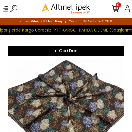
0
Kapıda Ödeme 🛒 | Tüm Dünya'ya Teslimat 🚀 | Sektörde 25. YIL 🧿
iparişlerde Kargo Ücretsiz! PTT KARGO-KAPIDA ÖDEME (Satışlarımı
Geri Dön