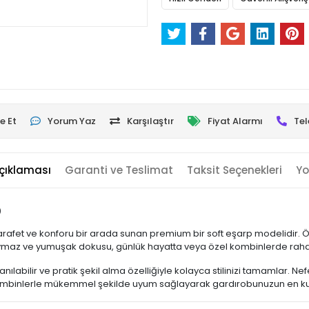
e Et
Yorum Yaz
Karşılaştır
Fiyat Alarmı
Tel
çıklaması
Garanti ve Teslimat
Taksit Seçenekleri
Yo
p
le zarafet ve konforu bir arada sunan premium bir soft eşarp modelidir. 
Kaymaz ve yumuşak dokusu, günlük hayatta veya özel kombinlerde rahat
nılabilir ve pratik şekil alma özelliğiyle kolayca stilinizi tamamlar. 
 kombinlerle mükemmel şekilde uyum sağlayarak gardırobunuzun en kulla