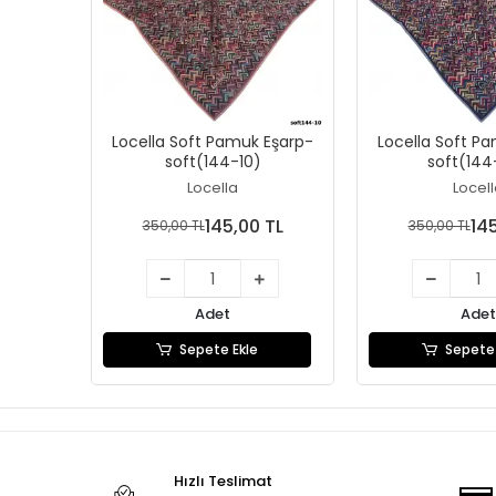
Locella Soft Pamuk Eşarp-
Locella Soft P
soft(144-10)
soft(144
Locella
Locel
145,00 TL
14
350,00 TL
350,00 TL
Adet
Adet
Sepete Ekle
Sepete 
Hızlı Teslimat