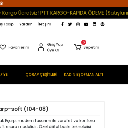
🧿
go Ücretsiz! PTT KARGO-KAPIDA ÖDEME (Satışlarımız To
iş Takip
Yardım
İletişim
0
Giriş Yap
Favorilerim
Sepetim
Üye Ol
FİYE
ÇORAP ÇEŞİTLERİ
KADIN EŞOFMAN ALTI
arp-soft (104-08)
Pamuk Eşarp, modern tasarımı ile zarafet ve konforu
 eşarp modelidir. Özel dijital baskı teknolojisi