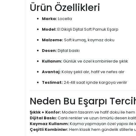
Ürün Özellikleri
Marka:
Locella
Model:
El Dikişli Dijital Soft Pamuk Eşarp
Malzeme:
Soft kumaş, kaymaz doku
Desen:
Dijital baskı
Kullanım:
Günlük ve özel kombinlerde şıklık
Avantaj:
Kolay şekil alır, hafif ve nefes alır
Teslimat:
24‑48 saat içinde kargoya verilir
Neden Bu Eşarpı Tercih
Şıklık + Konfor:
Modern tasarım ve hafif doku ile hem 
Dijital Baskı:
Canlı renkler ve uzun ömürlü desen kalit
Kaymaz Kullanım:
Kayma yapmayan özel yapısı ile k
Çeşitli Kombinler:
Hem klasik hem gündelik stillerle 