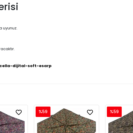
risi
na uyunuz.
acaktır.
cella-dijital-soft-esarp
%59
%59