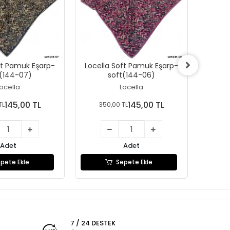
ft Pamuk Eşarp-
Locella Soft Pamuk Eşarp-
Locel
t(144-07)
soft(144-06)
ocella
Locella
145,00 TL
145,00 TL
TL
350,00 TL
35
Adet
Adet
pete Ekle
Sepete Ekle
7 / 24 DESTEK