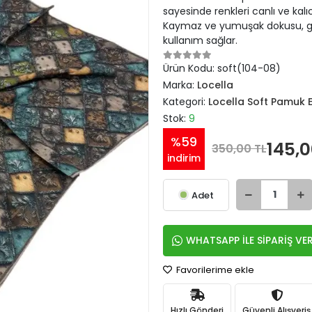
sayesinde renkleri canlı ve kal
Kaymaz ve yumuşak dokusu, gü
kullanım sağlar.
Ürün Kodu:
soft(104-08)
Marka:
Locella
Kategori:
Locella Soft Pamuk 
Stok:
9
%59
145,0
350,00 TL
indirim
Adet
WHATSAPP İLE SİPARİŞ VE
Favorilerime ekle
Hızlı Gönderi
Güvenli Alışveriş