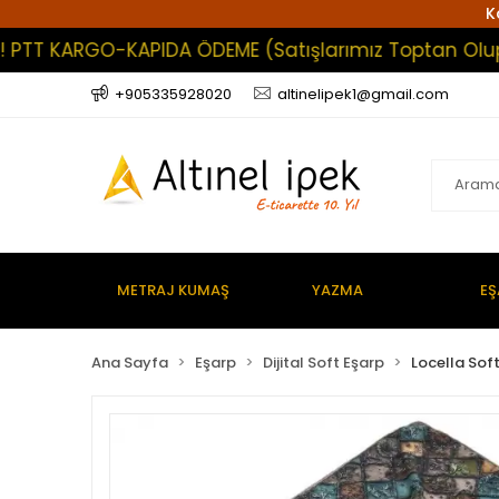
K
T KARGO-KAPIDA ÖDEME (Satışlarımız Toptan Olup En Az
+905335928020
altinelipek1@gmail.com
METRAJ KUMAŞ
YAZMA
EŞ
Ana Sayfa
Eşarp
Dijital Soft Eşarp
Locella Sof