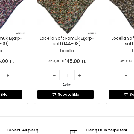
amuk Eşarp-
Locella Soft Pamuk Eşarp-
Locella So
-09)
soft(144-08)
sof
la
Locella
L
5,00 TL
145,00 TL
350,00 TL
350,00 
Adet
Ekle
Sepete Ekle
Se
Güvenli Alışveriş
Geniş Ürün Yelpazesi