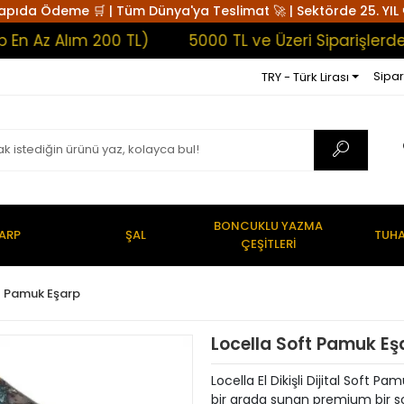
apıda Ödeme 🛒 | Tüm Dünya'ya Teslimat 🚀 | Sektörde 25. YIL 
 Alım 200 TL)
5000 TL ve Üzeri Siparişlerde Kar
Sipar
TRY - Türk Lirası
BONCUKLU YAZMA
ARP
ŞAL
TUHA
ÇEŞİTLERİ
t Pamuk Eşarp
Locella Soft Pamuk Eş
Locella El Dikişli Dijital Soft 
bir arada sunan premium bir soft