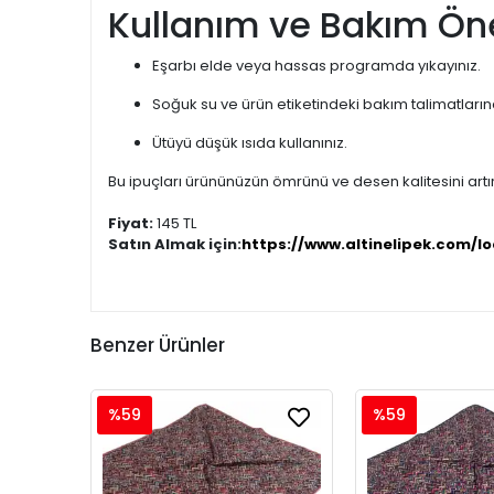
Kullanım ve Bakım Öne
Eşarbı elde veya hassas programda yıkayınız.
Soğuk su ve ürün etiketindeki bakım talimatları
Ütüyü düşük ısıda kullanınız.
Bu ipuçları ürününüzün ömrünü ve desen kalitesini artır
Fiyat:
145 TL
Satın Almak için:
https://www.altinelipek.com/lo
Benzer Ürünler
%59
%59