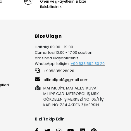
ya
Öneri ve şikayetlerinizi bize
iletebilirsiniz.
Bize Ulaşın
Haftaiçi 09:00 - 19:00
Cumartesi 10:00 - 17:00 saatleri
arasında ulaşabilirsiniz.
WhatsApp İletişim:
+90 53
3 592 80 20
+905335928020
altinelipek1@gmail.com
tleri
MAHMUDİYE MAHALLESİ KUVAİ
MİLLİYE CAD. METROPOL İŞ MRK.
GÖKDELEN İŞ MERKEZİ NO:105/1 İÇ
KAPI NO: Z34 AKDENİZ/MERSİN
Bizi Takip Edin