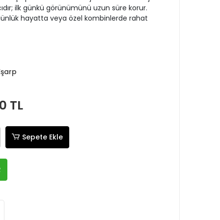
ıcıdır; ilk günkü görünümünü uzun süre korur.
nlük hayatta veya özel kombinlerde rahat
Eşarp
0 TL
Sepete Ekle
R