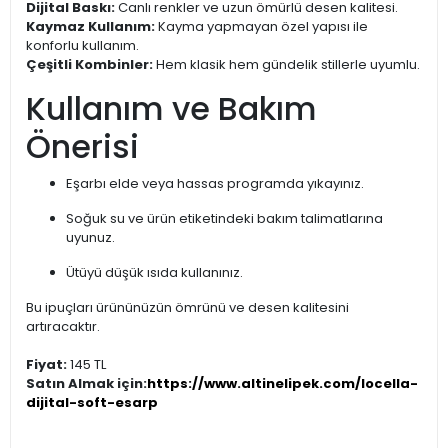
Dijital Baskı:
Canlı renkler ve uzun ömürlü desen kalitesi.
Kaymaz Kullanım:
Kayma yapmayan özel yapısı ile
konforlu kullanım.
Çeşitli Kombinler:
Hem klasik hem gündelik stillerle uyumlu.
Kullanım ve Bakım
Önerisi
Eşarbı elde veya hassas programda yıkayınız.
Soğuk su ve ürün etiketindeki bakım talimatlarına
uyunuz.
Ütüyü düşük ısıda kullanınız.
Bu ipuçları ürününüzün ömrünü ve desen kalitesini
artıracaktır.
Fiyat:
145 TL
Satın Almak için:
https://www.altinelipek.com/locella-
dijital-soft-esarp