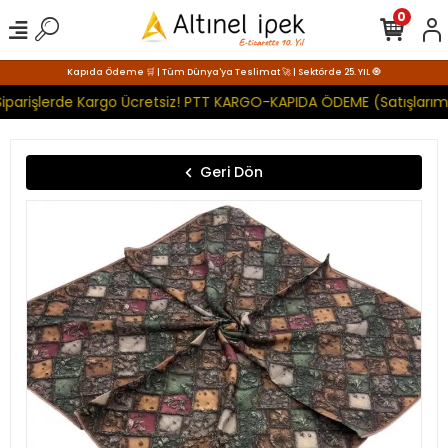
0
Kapıda Ödeme 🛒 | Tüm Dünya'ya Teslimat 🚀 | Sektörde 25. YIL 🧿
iparişlerde Kargo Ücretsiz! PTT KARGO-KAPIDA ÖDEME (Satışlarımı
Geri Dön