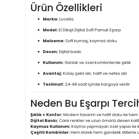
Ürün Özellikleri
Marka:
Locella
Model:
El Dikişli Dijital Soft Pamuk Eşarp
Malzeme:
Soft kumaş, kaymaz doku
Desen:
Dijital baskı
Kullanım:
Günlük ve özel kombinlerde şıklık
Avantaj:
Kolay şekil alır, hafif ve nefes alır
Teslimat:
24‑48 saat içinde kargoya verilir
Neden Bu Eşarpı Tercih
Şıklık + Konfor:
Modern tasarım ve hafif doku ile hem 
Dijital Baskı:
Canlı renkler ve uzun ömürlü desen kalit
Kaymaz Kullanım:
Kayma yapmayan özel yapısı ile k
Çeşitli Kombinler:
Hem klasik hem gündelik stillerle 