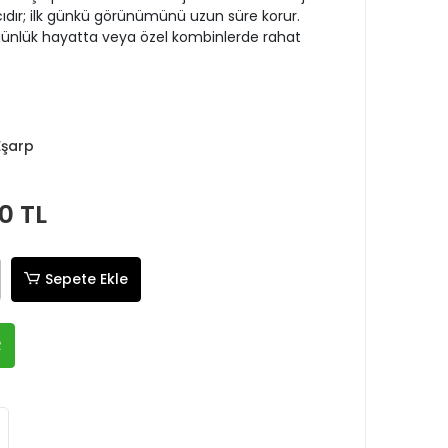
ıcıdır; ilk günkü görünümünü uzun süre korur.
nlük hayatta veya özel kombinlerde rahat
Eşarp
0 TL
Sepete Ekle
R