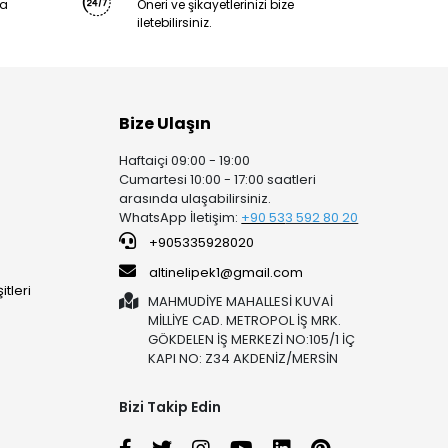
ya
Öneri ve şikayetlerinizi bize
iletebilirsiniz.
Bize Ulaşın
Haftaiçi 09:00 - 19:00
Cumartesi 10:00 - 17:00 saatleri
arasında ulaşabilirsiniz.
WhatsApp İletişim:
+90 53
3 592 80 20
+905335928020
altinelipek1@gmail.com
tleri
MAHMUDİYE MAHALLESİ KUVAİ
MİLLİYE CAD. METROPOL İŞ MRK.
GÖKDELEN İŞ MERKEZİ NO:105/1 İÇ
KAPI NO: Z34 AKDENİZ/MERSİN
Bizi Takip Edin