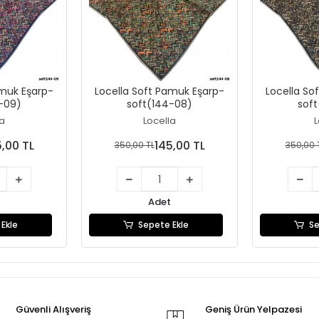
amuk Eşarp-
Locella Soft Pamuk Eşarp-
Locella So
-09)
soft(144-08)
sof
la
Locella
L
5,00 TL
145,00 TL
350,00 TL
350,00 
Adet
Ekle
Sepete Ekle
Se
Güvenli Alışveriş
Geniş Ürün Yelpazesi