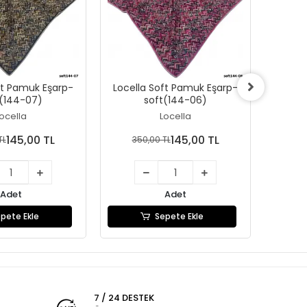
ft Pamuk Eşarp-
Locella Soft Pamuk Eşarp-
Locel
t(144-07)
soft(144-06)
ocella
Locella
145,00 TL
145,00 TL
TL
350,00 TL
35
Adet
Adet
pete Ekle
Sepete Ekle
7 / 24 DESTEK