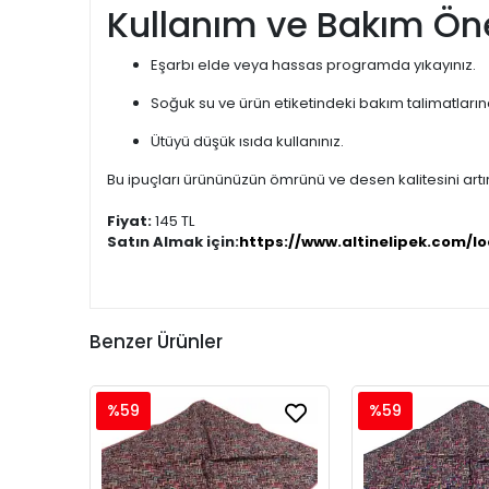
Kullanım ve Bakım Öne
Eşarbı elde veya hassas programda yıkayınız.
Soğuk su ve ürün etiketindeki bakım talimatları
Ütüyü düşük ısıda kullanınız.
Bu ipuçları ürününüzün ömrünü ve desen kalitesini artır
Fiyat:
145 TL
Satın Almak için:
https://www.altinelipek.com/lo
Benzer Ürünler
%59
%59