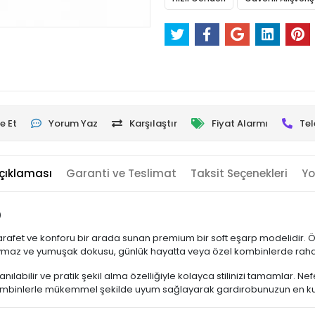
e Et
Yorum Yaz
Karşılaştır
Fiyat Alarmı
Tel
çıklaması
Garanti ve Teslimat
Taksit Seçenekleri
Yo
p
le zarafet ve konforu bir arada sunan premium bir soft eşarp modelidir. 
Kaymaz ve yumuşak dokusu, günlük hayatta veya özel kombinlerde rahat
nılabilir ve pratik şekil alma özelliğiyle kolayca stilinizi tamamlar. 
 kombinlerle mükemmel şekilde uyum sağlayarak gardırobunuzun en kulla