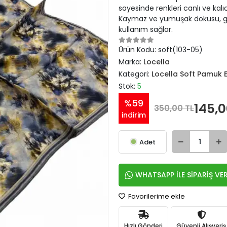
sayesinde renkleri canlı ve kal
Kaymaz ve yumuşak dokusu, gü
kullanım sağlar.
Ürün Kodu:
soft(103-05)
Marka:
Locella
Kategori:
Locella Soft Pamuk 
Stok:
5
%59
145,0
350,00 TL
indirim
Adet
WHATSAPP İLE SİPARİŞ VE
Favorilerime ekle
Hızlı Gönderi
Güvenli Alışveriş