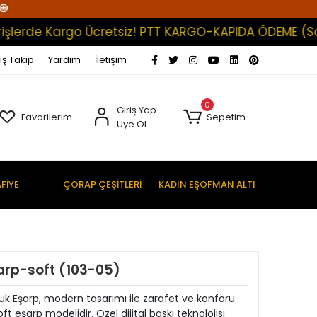
🧿
de Kargo Ücretsiz! PTT KARGO-KAPIDA ÖDEME (Satışlar
iş Takip
Yardım
İletişim
0
Giriş Yap
Favorilerim
Sepetim
Üye Ol
FİYE
ÇORAP ÇEŞİTLERİ
KADIN EŞOFMAN ALTI
arp-soft (103-05)
Pamuk Eşarp, modern tasarımı ile zarafet ve konforu
 eşarp modelidir. Özel dijital baskı teknolojisi