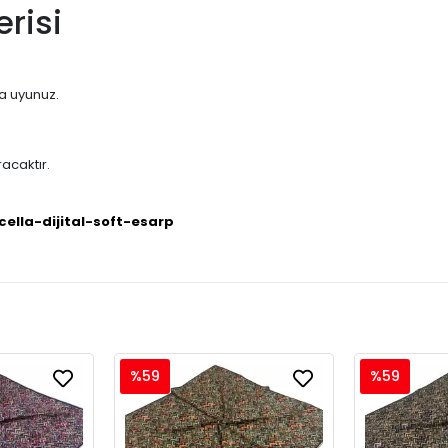
risi
na uyunuz.
acaktır.
cella-dijital-soft-esarp
%59
%59