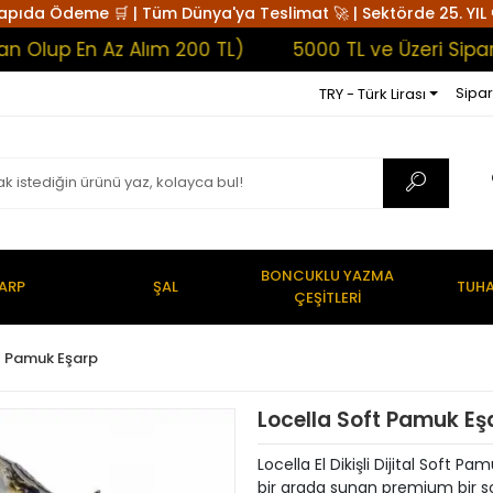
apıda Ödeme 🛒 | Tüm Dünya'ya Teslimat 🚀 | Sektörde 25. YIL 
p En Az Alım 200 TL)
5000 TL ve Üzeri Siparişler
Sipar
TRY - Türk Lirası
BONCUKLU YAZMA
ARP
ŞAL
TUHA
ÇEŞİTLERİ
t Pamuk Eşarp
Locella Soft Pamuk Eş
Locella El Dikişli Dijital Soft 
bir arada sunan premium bir soft