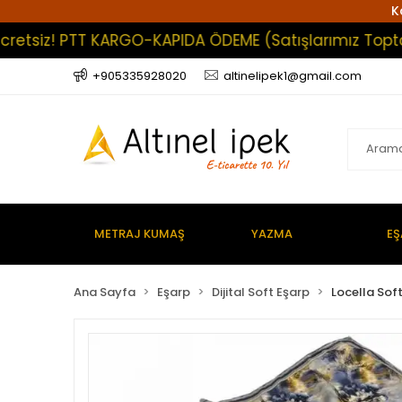
K
iz! PTT KARGO-KAPIDA ÖDEME (Satışlarımız Toptan Olu
+905335928020
altinelipek1@gmail.com
METRAJ KUMAŞ
YAZMA
EŞ
Ana Sayfa
Eşarp
Dijital Soft Eşarp
Locella Sof