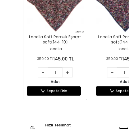
Locella Soft Pamuk Eşarp-
Locella Soft P
soft(144-10)
soft(144
Locella
Locel
145,00 TL
14
350,00 TL
350,00 TL
Adet
Adet
Sepete Ekle
Sepete 
Hızlı Teslimat