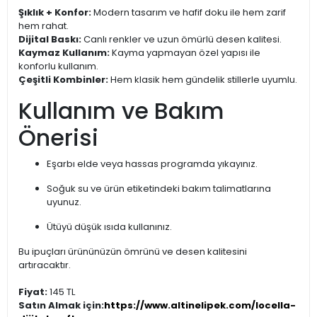
Şıklık + Konfor:
Modern tasarım ve hafif doku ile hem zarif
hem rahat.
Dijital Baskı:
Canlı renkler ve uzun ömürlü desen kalitesi.
Kaymaz Kullanım:
Kayma yapmayan özel yapısı ile
konforlu kullanım.
Çeşitli Kombinler:
Hem klasik hem gündelik stillerle uyumlu.
Kullanım ve Bakım
Önerisi
Eşarbı elde veya hassas programda yıkayınız.
Soğuk su ve ürün etiketindeki bakım talimatlarına
uyunuz.
Ütüyü düşük ısıda kullanınız.
Bu ipuçları ürününüzün ömrünü ve desen kalitesini
artıracaktır.
Fiyat:
145 TL
Satın Almak için:
https://www.altinelipek.com/locella-