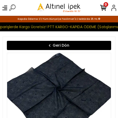
0
Kapıda Ödeme 🛒 | Tüm Dünya'ya Teslimat 🚀 | Sektörde 25. YIL 🧿
parişlerde Kargo Ücretsiz! PTT KARGO-KAPIDA ÖDEME (Satışlarımız
Geri Dön