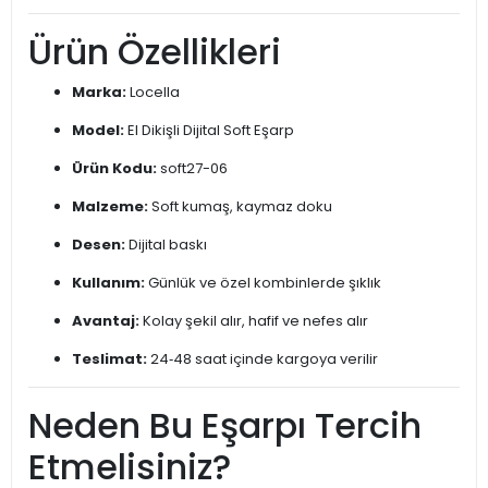
Ürün Özellikleri
Marka:
Locella
Model:
El Dikişli Dijital Soft Eşarp
Ürün Kodu:
soft27-06
Malzeme:
Soft kumaş, kaymaz doku
Desen:
Dijital baskı
Kullanım:
Günlük ve özel kombinlerde şıklık
Avantaj:
Kolay şekil alır, hafif ve nefes alır
Teslimat:
24‑48 saat içinde kargoya verilir
Neden Bu Eşarpı Tercih
Etmelisiniz?