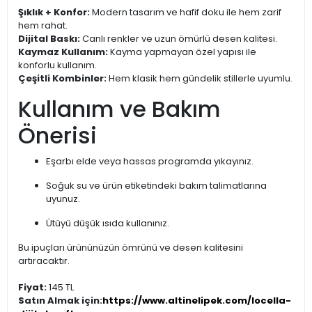
Şıklık + Konfor:
Modern tasarım ve hafif doku ile hem zarif
hem rahat.
Dijital Baskı:
Canlı renkler ve uzun ömürlü desen kalitesi.
Kaymaz Kullanım:
Kayma yapmayan özel yapısı ile
konforlu kullanım.
Çeşitli Kombinler:
Hem klasik hem gündelik stillerle uyumlu.
Kullanım ve Bakım
Önerisi
Eşarbı elde veya hassas programda yıkayınız.
Soğuk su ve ürün etiketindeki bakım talimatlarına
uyunuz.
Ütüyü düşük ısıda kullanınız.
Bu ipuçları ürününüzün ömrünü ve desen kalitesini
artıracaktır.
Fiyat:
145 TL
Satın Almak için:
https://www.altinelipek.com/locella-