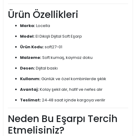
Ürün Özellikleri
Marka:
Locella
Model:
El Dikişli Dijital Soft Eşarp
Ürün Kodu:
soft27-01
Malzeme:
Soft kumaş, kaymaz doku
Desen:
Dijital baskı
Kullanım:
Günlük ve özel kombinlerde şıklık
Avantaj:
Kolay şekil alır, hafif ve nefes alır
Teslimat:
24‑48 saat içinde kargoya verilir
Neden Bu Eşarpı Tercih
Etmelisiniz?