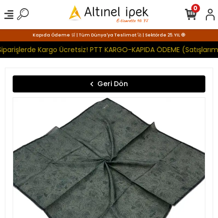
0
Kapıda Ödeme 🛒 | Tüm Dünya'ya Teslimat 🚀 | Sektörde 25. YIL 🧿
iparişlerde Kargo Ücretsiz! PTT KARGO-KAPIDA ÖDEME (Satışlarımı
Geri Dön