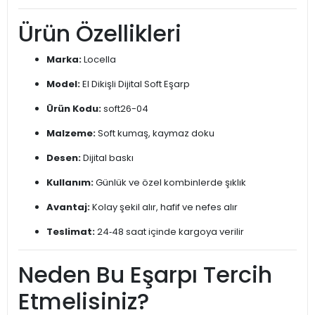
Ürün Özellikleri
Marka:
Locella
Model:
El Dikişli Dijital Soft Eşarp
Ürün Kodu:
soft26-04
Malzeme:
Soft kumaş, kaymaz doku
Desen:
Dijital baskı
Kullanım:
Günlük ve özel kombinlerde şıklık
Avantaj:
Kolay şekil alır, hafif ve nefes alır
Teslimat:
24‑48 saat içinde kargoya verilir
Neden Bu Eşarpı Tercih
Etmelisiniz?