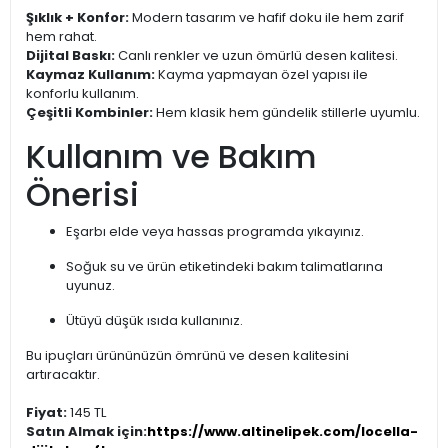
Şıklık + Konfor:
Modern tasarım ve hafif doku ile hem zarif
hem rahat.
Dijital Baskı:
Canlı renkler ve uzun ömürlü desen kalitesi.
Kaymaz Kullanım:
Kayma yapmayan özel yapısı ile
konforlu kullanım.
Çeşitli Kombinler:
Hem klasik hem gündelik stillerle uyumlu.
Kullanım ve Bakım
Önerisi
Eşarbı elde veya hassas programda yıkayınız.
Soğuk su ve ürün etiketindeki bakım talimatlarına
uyunuz.
Ütüyü düşük ısıda kullanınız.
Bu ipuçları ürününüzün ömrünü ve desen kalitesini
artıracaktır.
Fiyat:
145 TL
Satın Almak için:
https://www.altinelipek.com/locella-