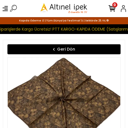
0
Kapıda Ödeme 🛒 | Tüm Dünya'ya Teslimat 🚀 | Sektörde 25. YIL 🧿
iparişlerde Kargo Ücretsiz! PTT KARGO-KAPIDA ÖDEME (Satışlarımı
Geri Dön