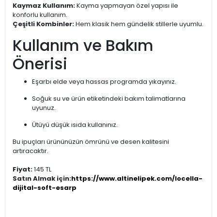
Kaymaz Kullanım:
Kayma yapmayan özel yapısı ile
konforlu kullanım.
Çeşitli Kombinler:
Hem klasik hem gündelik stillerle uyumlu.
Kullanım ve Bakım
Önerisi
Eşarbı elde veya hassas programda yıkayınız.
Soğuk su ve ürün etiketindeki bakım talimatlarına
uyunuz.
Ütüyü düşük ısıda kullanınız.
Bu ipuçları ürününüzün ömrünü ve desen kalitesini
artıracaktır.
Fiyat:
145 TL
Satın Almak için:
https://www.altinelipek.com/locella-
dijital-soft-esarp