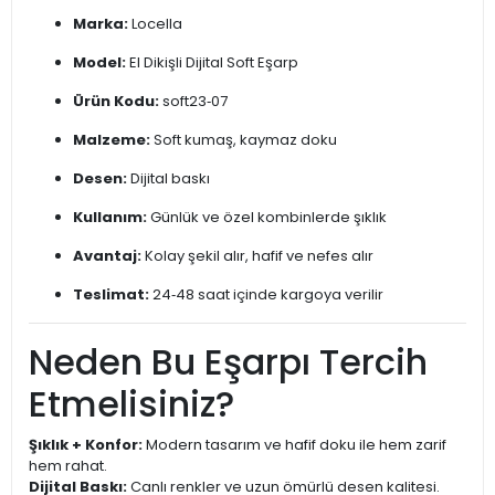
Marka:
Locella
Model:
El Dikişli Dijital Soft Eşarp
Ürün Kodu:
soft23‑07
Malzeme:
Soft kumaş, kaymaz doku
Desen:
Dijital baskı
Kullanım:
Günlük ve özel kombinlerde şıklık
Avantaj:
Kolay şekil alır, hafif ve nefes alır
Teslimat:
24‑48 saat içinde kargoya verilir
Neden Bu Eşarpı Tercih
Etmelisiniz?
Şıklık + Konfor:
Modern tasarım ve hafif doku ile hem zarif
hem rahat.
Dijital Baskı:
Canlı renkler ve uzun ömürlü desen kalitesi.