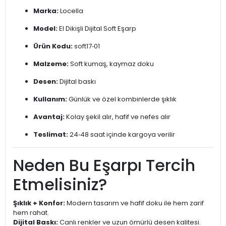
Marka:
Locella
Model:
El Dikişli Dijital Soft Eşarp
Ürün Kodu:
soft17‑01
Malzeme:
Soft kumaş, kaymaz doku
Desen:
Dijital baskı
Kullanım:
Günlük ve özel kombinlerde şıklık
Avantaj:
Kolay şekil alır, hafif ve nefes alır
Teslimat:
24‑48 saat içinde kargoya verilir
Neden Bu Eşarpı Tercih
Etmelisiniz?
Şıklık + Konfor:
Modern tasarım ve hafif doku ile hem zarif
hem rahat.
Dijital Baskı:
Canlı renkler ve uzun ömürlü desen kalitesi.