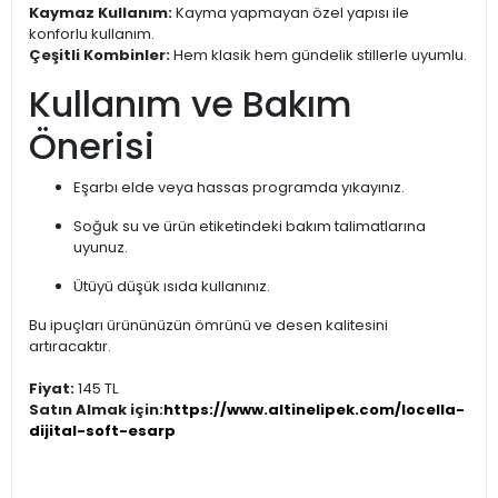
Kaymaz Kullanım:
Kayma yapmayan özel yapısı ile
konforlu kullanım.
Çeşitli Kombinler:
Hem klasik hem gündelik stillerle uyumlu.
Kullanım ve Bakım
Önerisi
Eşarbı elde veya hassas programda yıkayınız.
Soğuk su ve ürün etiketindeki bakım talimatlarına
uyunuz.
Ütüyü düşük ısıda kullanınız.
Bu ipuçları ürününüzün ömrünü ve desen kalitesini
artıracaktır.
Fiyat:
145 TL
Satın Almak için:
https://www.altinelipek.com/locella-
dijital-soft-esarp