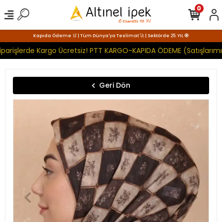
0
Kapıda Ödeme 🛒 | Tüm Dünya'ya Teslimat 🚀 | Sektörde 25. YIL 🧿
parişlerde Kargo Ücretsiz! PTT KARGO-KAPIDA ÖDEME (Satışlarımız
Geri Dön