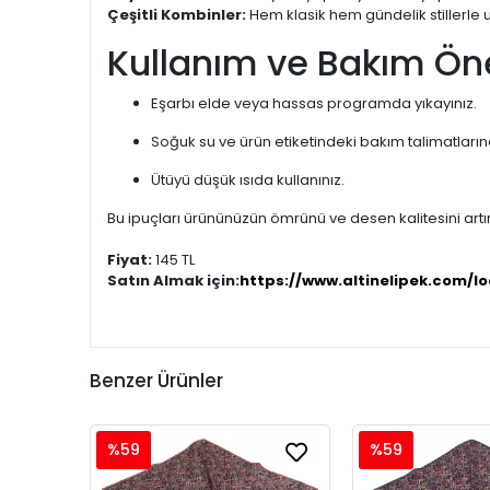
Çeşitli Kombinler:
Hem klasik hem gündelik stillerle 
Kullanım ve Bakım Öne
Eşarbı elde veya hassas programda yıkayınız.
Soğuk su ve ürün etiketindeki bakım talimatları
Ütüyü düşük ısıda kullanınız.
Bu ipuçları ürününüzün ömrünü ve desen kalitesini artır
Fiyat:
145 TL
Satın Almak için:
https://www.altinelipek.com/lo
Benzer Ürünler
%59
%59