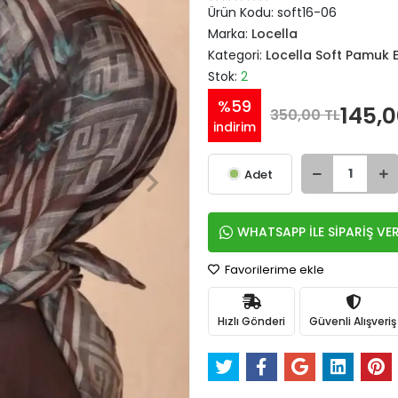
Ürün Kodu:
soft16-06
Marka:
Locella
Kategori:
Locella Soft Pamuk 
Stok:
2
%59
145,0
350,00 TL
indirim
Adet
WHATSAPP İLE SİPARİŞ VE
Favorilerime ekle
Hızlı Gönderi
Güvenli Alışveriş