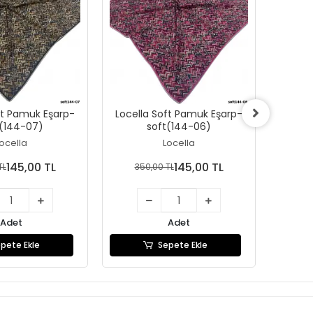
ft Pamuk Eşarp-
Locella Soft Pamuk Eşarp-
Locel
t(144-07)
soft(144-06)
ocella
Locella
145,00 TL
145,00 TL
TL
350,00 TL
35
Adet
Adet
pete Ekle
Sepete Ekle