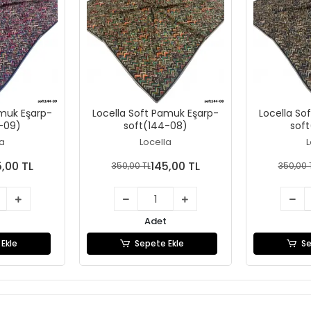
amuk Eşarp-
Locella Soft Pamuk Eşarp-
Locella So
-09)
soft(144-08)
sof
la
Locella
L
5,00 TL
145,00 TL
350,00 TL
350,00 
Adet
Ekle
Sepete Ekle
Se