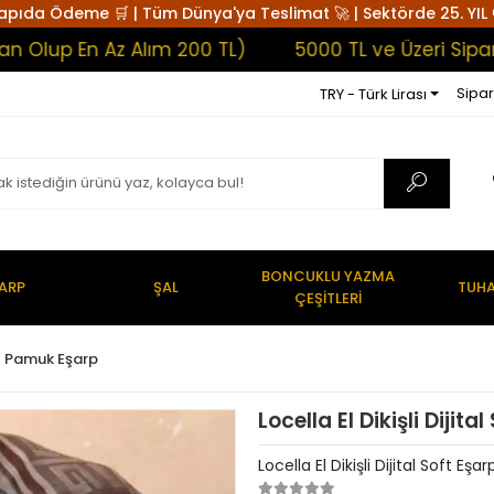
apıda Ödeme 🛒 | Tüm Dünya'ya Teslimat 🚀 | Sektörde 25. YIL 
 En Az Alım 200 TL)
5000 TL ve Üzeri Siparişler
Sipar
TRY - Türk Lirası
BONCUKLU YAZMA
ARP
ŞAL
TUHA
ÇEŞİTLERİ
t Pamuk Eşarp
Locella El Dikişli Dijit
Locella El Dikişli Dijital Soft Eş