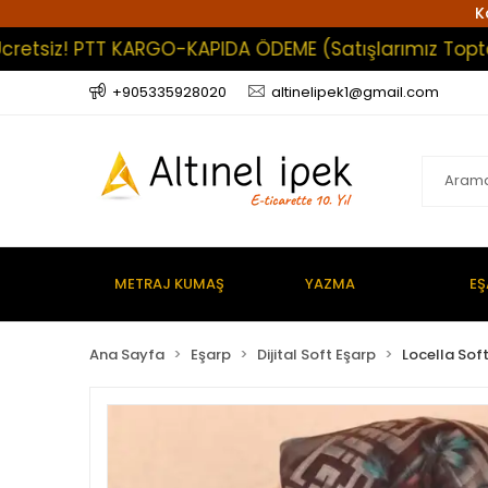
K
iz! PTT KARGO-KAPIDA ÖDEME (Satışlarımız Toptan Olup
+905335928020
altinelipek1@gmail.com
METRAJ KUMAŞ
YAZMA
EŞ
Ana Sayfa
Eşarp
Dijital Soft Eşarp
Locella Sof