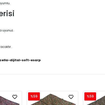
uyumlu.
risi
na uyunuz.
acaktır.
cella-dijital-soft-esarp
%59
%59