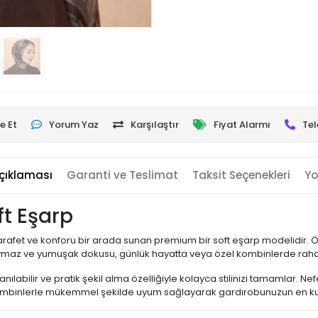
e Et
Yorum Yaz
Karşılaştır
Fiyat Alarmı
Tel
çıklaması
Garanti ve Teslimat
Taksit Seçenekleri
Yo
oft Eşarp
le zarafet ve konforu bir arada sunan premium bir soft eşarp modelidir. 
Kaymaz ve yumuşak dokusu, günlük hayatta veya özel kombinlerde rahat
nılabilir ve pratik şekil alma özelliğiyle kolayca stilinizi tamamlar. 
 kombinlerle mükemmel şekilde uyum sağlayarak gardırobunuzun en kulla