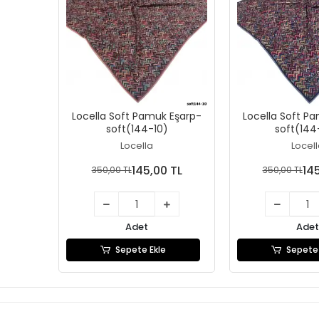
Locella Soft Pamuk Eşarp-
Locella Soft P
soft(144-10)
soft(144
Locella
Locel
145,00 TL
14
350,00 TL
350,00 TL
Adet
Adet
Sepete Ekle
Sepete 