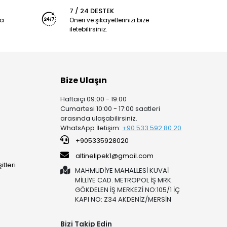
7 / 24 DESTEK
ya
Öneri ve şikayetlerinizi bize
iletebilirsiniz.
Bize Ulaşın
Haftaiçi 09:00 - 19:00
Cumartesi 10:00 - 17:00 saatleri
arasında ulaşabilirsiniz.
WhatsApp İletişim:
+90 53
3 592 80 20
+905335928020
altinelipek1@gmail.com
tleri
MAHMUDİYE MAHALLESİ KUVAİ
MİLLİYE CAD. METROPOL İŞ MRK.
GÖKDELEN İŞ MERKEZİ NO:105/1 İÇ
KAPI NO: Z34 AKDENİZ/MERSİN
Bizi Takip Edin