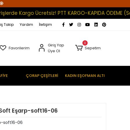
🧿
de Kargo Ücretsiz! PTT KARGO-KAPIDA ÖDEME (Satışlar
iş Takip
Yardım
İletişim
0
Giriş Yap
Favorilerim
Sepetim
Üye Ol
FİYE
ÇORAP ÇEŞİTLERİ
KADIN EŞOFMAN ALTI
al Soft Eşarp-soft16-06
arp-soft16-06