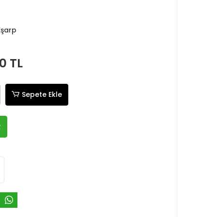
Eşarp
0 TL
Sepete Ekle
R