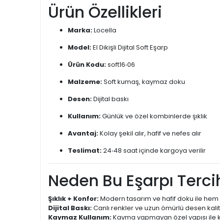
Ürün Özellikleri
Marka:
Locella
Model:
El Dikişli Dijital Soft Eşarp
Ürün Kodu:
soft16‑06
Malzeme:
Soft kumaş, kaymaz doku
Desen:
Dijital baskı
Kullanım:
Günlük ve özel kombinlerde şıklık
Avantaj:
Kolay şekil alır, hafif ve nefes alır
Teslimat:
24‑48 saat içinde kargoya verilir
Neden Bu Eşarpı Tercih
Şıklık + Konfor:
Modern tasarım ve hafif doku ile hem 
Dijital Baskı:
Canlı renkler ve uzun ömürlü desen kalit
Kaymaz Kullanım:
Kayma yapmayan özel yapısı ile k