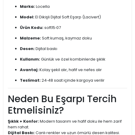
Marka:
Locella
Model:
El Dikişli Dijital Soft Eşarp (Lacivert)
Ürün Kodu:
soft15‑07
Malzeme:
Soft kumaş, kaymaz doku
Desen:
Dijital baskı
Kullanım:
Günlük ve özel kombinlerde şıklık
Avantaj:
Kolay şekil alır, hafif ve nefes alır
Teslimat:
24‑48 saat içinde kargoya verilir
Neden Bu Eşarpı Tercih
Etmelisiniz?
Şıklık + Konfor:
Modern tasarım ve hafif doku ile hem zarif
hem rahat.
Dijital Baskı:
Canlı renkler ve uzun ömürlü desen kalitesi.