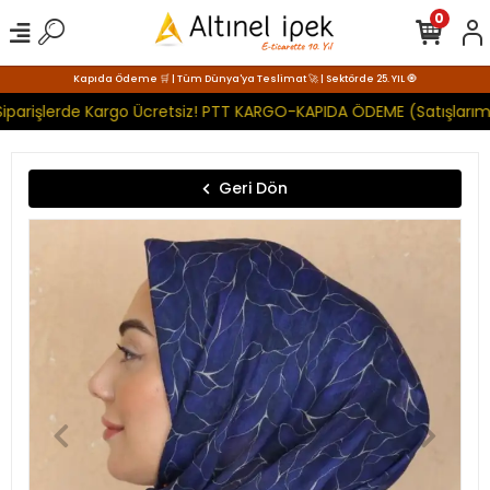
0
Kapıda Ödeme 🛒 | Tüm Dünya'ya Teslimat 🚀 | Sektörde 25. YIL 🧿
iparişlerde Kargo Ücretsiz! PTT KARGO-KAPIDA ÖDEME (Satışlarımı
Geri Dön