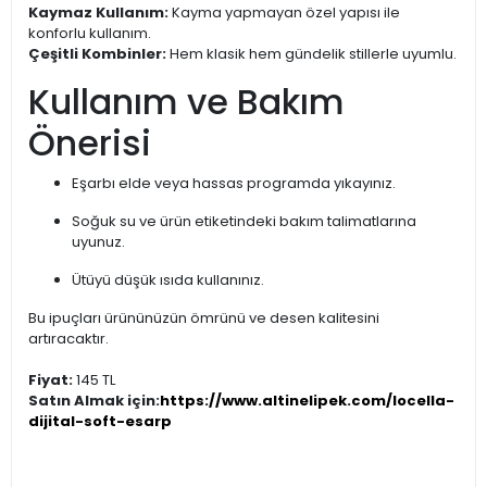
Kaymaz Kullanım:
Kayma yapmayan özel yapısı ile
konforlu kullanım.
Çeşitli Kombinler:
Hem klasik hem gündelik stillerle uyumlu.
Kullanım ve Bakım
Önerisi
Eşarbı elde veya hassas programda yıkayınız.
Soğuk su ve ürün etiketindeki bakım talimatlarına
uyunuz.
Ütüyü düşük ısıda kullanınız.
Bu ipuçları ürününüzün ömrünü ve desen kalitesini
artıracaktır.
Fiyat:
145 TL
Satın Almak için:
https://www.altinelipek.com/locella-
dijital-soft-esarp