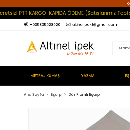
K
iz! PTT KARGO-KAPIDA ÖDEME (Satışlarımız Toptan Olu
+905335928020
altinelipek1@gmail.com
METRAJ KUMAŞ
YAZMA
EŞ
Ana Sayfa
Eşarp
Düz Flamlı Eşarp