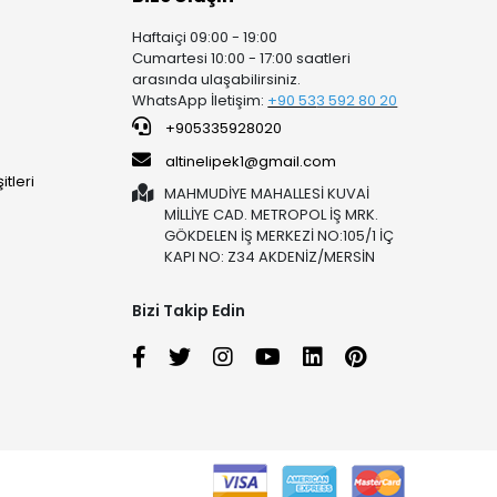
Haftaiçi 09:00 - 19:00
Cumartesi 10:00 - 17:00 saatleri
arasında ulaşabilirsiniz.
WhatsApp İletişim:
+90 53
3 592 80 20
+905335928020
altinelipek1@gmail.com
tleri
MAHMUDİYE MAHALLESİ KUVAİ
MİLLİYE CAD. METROPOL İŞ MRK.
GÖKDELEN İŞ MERKEZİ NO:105/1 İÇ
KAPI NO: Z34 AKDENİZ/MERSİN
Bizi Takip Edin