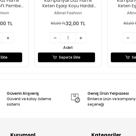
üz Flamlı
Kampanyalı Düz Flamlı
Kampanya
oft Pembe
Keten Eşarp Koyu Hardal
Keten E
-12)
(Dzf106-10)
(Dz
shion
Altınel Fashion
Altı
,00 TL
32,00 TL
60,00 TL
60,00 
Adet
Ekle
Sepete Ekle
Se
Güvenli Alışveriş
Geniş Ürün Yelpazesi
Güvenli ve kolay ödeme
Binlerce ürün ve kampan
sistemi
seçeneği
Kurumsal
Kategoriler