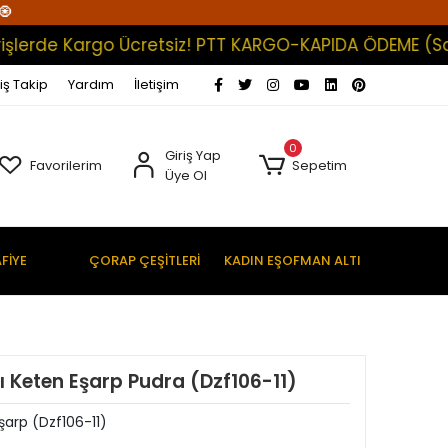
🧿
de Kargo Ücretsiz! PTT KARGO-KAPIDA ÖDEME (Satışlar
iş Takip
Yardım
İletişim
0
Giriş Yap
Favorilerim
Sepetim
Üye Ol
FİYE
ÇORAP ÇEŞİTLERİ
KADIN EŞOFMAN ALTI
 Keten Eşarp Pudra (Dzf106-11)
arp (Dzf106-11)