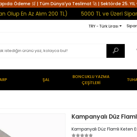
apıda Ödeme 🛒 | Tüm Dünya'ya Teslimat 🚀 | Sektörde 25. YIL 
p En Az Alım 200 TL)
5000 TL ve Üzeri Siparişler
Sipar
TRY - Türk Lirası
BONCUKLU YAZMA
ARP
ŞAL
TUHA
ÇEŞİTLERİ
Kampanyalı Düz Flamlı
Kampanyalı Düz Flamlı Keten Eş