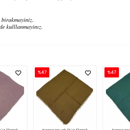
 birakmayiniz.
de kulllanmayinız.
%47
%47