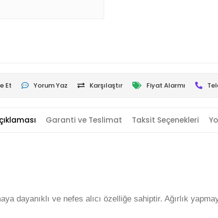
e Et
Yorum Yaz
Karşılaştır
Fiyat Alarmı
Tel
çıklaması
Garanti ve Teslimat
Taksit Seçenekleri
Yo
a dayanıklı ve nefes alıcı özelliğe sahiptir. Ağırlık yapmay