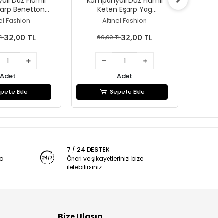
lı Düz Flamlı
Kampanyalı Düz Flamlı
Kamp
şarp Benetton
Keten Eşarp Yag
Keten
f106-09)
Yeşil(Dzf106-08)
nel Fashion
Altınel Fashion
32,00 TL
32,00 TL
TL
60,00 TL
6
Adet
Adet
pete Ekle
Sepete Ekle
7 / 24 DESTEK
ya
Öneri ve şikayetlerinizi bize
iletebilirsiniz.
Bize Ulaşın