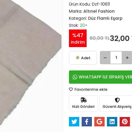
Ürün Kodu:
Dzf-10611
Marka:
Altınel Fashion
Kategori:
Düz Flamlı Eşarp
Stok:
20+
%47
32,00 
60,00 TL
indirim
Adet
WHATSAPP İLE SİPARİŞ VE
Favorilerime ekle
Hızlı Gönderi
Güvenli Alışveriş