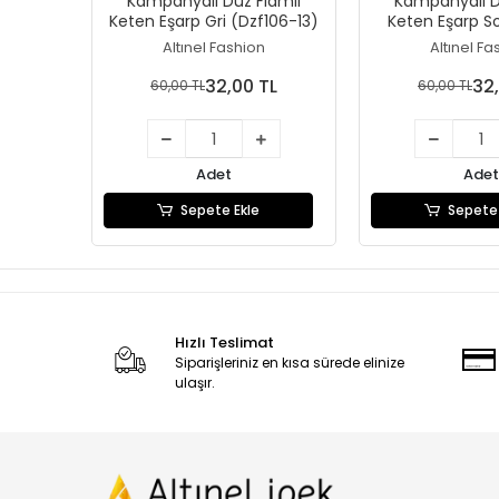
Kampanyalı Düz Flamlı
Kampanyalı D
Keten Eşarp Gri (Dzf106-13)
Keten Eşarp S
(Dzf106
Altınel Fashion
Altınel Fa
32,00 TL
32
60,00 TL
60,00 TL
Adet
Adet
Sepete Ekle
Sepete 
Hızlı Teslimat
Siparişleriniz en kısa sürede elinize
ulaşır.