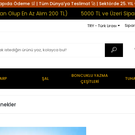
apıda Ödeme 🛒 | Tüm Dünya'ya Teslimat 🚀 | Sektörde 25. YIL 
up En Az Alım 200 TL)
5000 TL ve Üzeri Siparişl
Sipar
TRY - Türk Lirası
BONCUKLU YAZMA
ARP
ŞAL
TUHA
ÇEŞİTLERİ
enekler