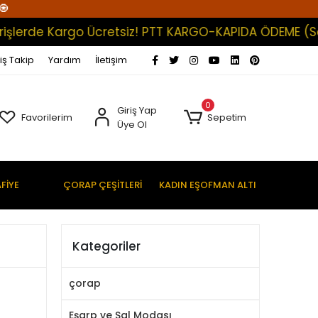
🧿
erde Kargo Ücretsiz! PTT KARGO-KAPIDA ÖDEME (Satışla
iş Takip
Yardım
İletişim
0
Giriş Yap
Favorilerim
Sepetim
Üye Ol
FİYE
ÇORAP ÇEŞİTLERİ
KADIN EŞOFMAN ALTI
Kategoriler
çorap
Eşarp ve Şal Modası