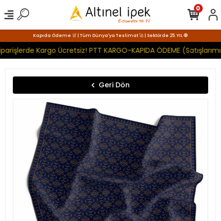
0
Kapıda Ödeme 🛒 | Tüm Dünya'ya Teslimat 🚀 | Sektörde 25. YIL 🧿
iparişlerde Kargo Ücretsiz! PTT KARGO-KAPIDA ÖDEME (Satışlarımı
Geri Dön