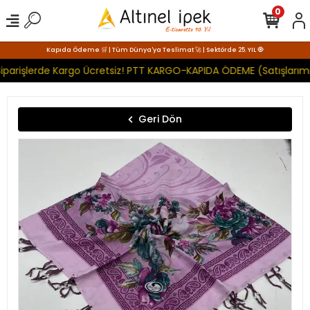
0
Kapıda Ödeme 🛒 | Tüm Dünya'ya Teslimat 🚀 | Sektörde 25. YIL 🧿
iparişlerde Kargo Ücretsiz! PTT KARGO-KAPIDA ÖDEME (Satışlarımı
Geri Dön