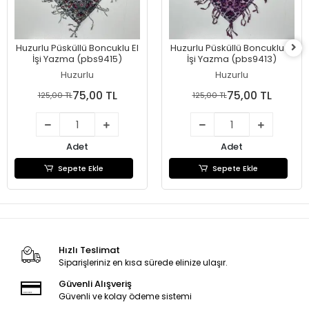
Huzurlu Püsküllü Boncuklu El
Huzurlu Püsküllü Boncuklu El
İşi Yazma (pbs9415)
İşi Yazma (pbs9413)
Huzurlu
Huzurlu
75,00 TL
75,00 TL
125,00 TL
125,00 TL
Adet
Adet
Sepete Ekle
Sepete Ekle
Hızlı Teslimat
Siparişleriniz en kısa sürede elinize ulaşır.
Güvenli Alışveriş
Güvenli ve kolay ödeme sistemi