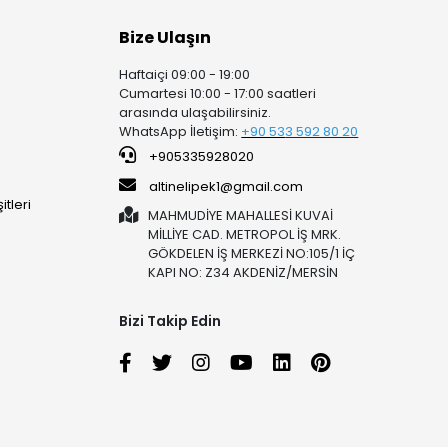
Bize Ulaşın
Haftaiçi 09:00 - 19:00
Cumartesi 10:00 - 17:00 saatleri
arasında ulaşabilirsiniz.
WhatsApp İletişim:
+90 53
3 592 80 20
+905335928020
altinelipek1@gmail.com
tleri
MAHMUDİYE MAHALLESİ KUVAİ
MİLLİYE CAD. METROPOL İŞ MRK.
GÖKDELEN İŞ MERKEZİ NO:105/1 İÇ
KAPI NO: Z34 AKDENİZ/MERSİN
Bizi Takip Edin