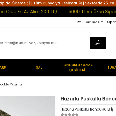
apıda Ödeme 🛒 | Tüm Dünya'ya Teslimat 🚀 | Sektörde 25. YIL 
 En Az Alım 200 TL)
5000 TL ve Üzeri Siparişler
Sipar
TRY - Türk Lirası
BONCUKLU YAZMA
ARP
ŞAL
TUHA
ÇEŞİTLERİ
ncuklu Yazma
Huzurlu Püsküllü Bonc
Huzurlu Püsküllü Boncuklu El İ