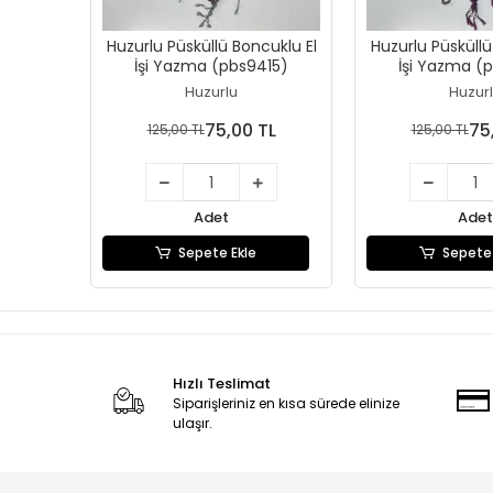
Huzurlu Püsküllü Boncuklu El
Huzurlu Püsküllü
İşi Yazma (pbs9415)
İşi Yazma (
Huzurlu
Huzur
75,00 TL
75
125,00 TL
125,00 TL
Adet
Adet
Sepete Ekle
Sepete 
Hızlı Teslimat
Siparişleriniz en kısa sürede elinize
ulaşır.