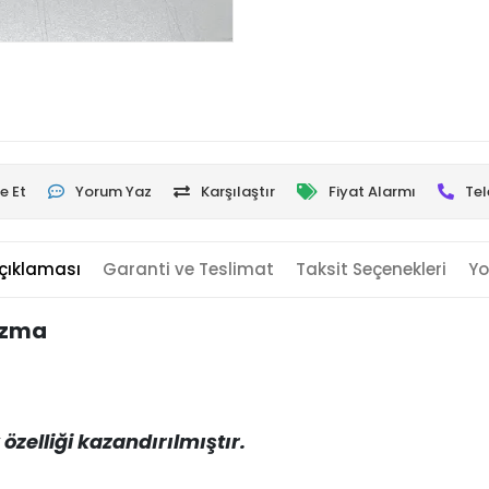
e Et
Yorum Yaz
Karşılaştır
Fiyat Alarmı
Tel
çıklaması
Garanti ve Teslimat
Taksit Seçenekleri
Yo
Yazma
zelliği kazandırılmıştır.