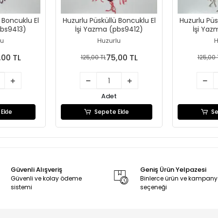
 Boncuklu El
Huzurlu Püsküllü Boncuklu El
Huzurlu Püs
pbs9413)
İşi Yazma (pbs9412)
İşi Yaz
lu
Huzurlu
H
,00 TL
75,00 TL
125,00 TL
125,00 
Adet
Ekle
Sepete Ekle
Se
Güvenli Alışveriş
Geniş Ürün Yelpazesi
Güvenli ve kolay ödeme
Binlerce ürün ve kampan
sistemi
seçeneği