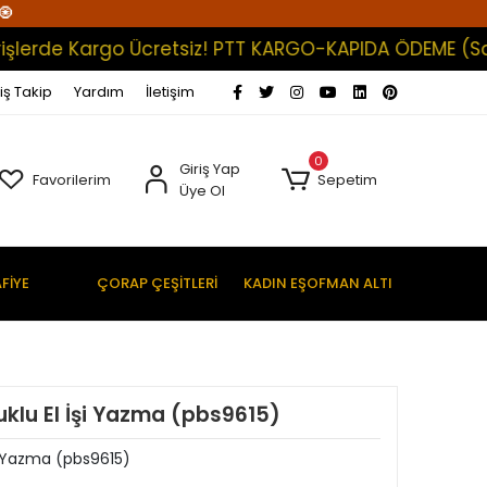
🧿
de Kargo Ücretsiz! PTT KARGO-KAPIDA ÖDEME (Satışlar
iş Takip
Yardım
İletişim
0
Giriş Yap
Favorilerim
Sepetim
Üye Ol
FİYE
ÇORAP ÇEŞİTLERİ
KADIN EŞOFMAN ALTI
uklu El İşi Yazma (pbs9615)
şi Yazma (pbs9615)