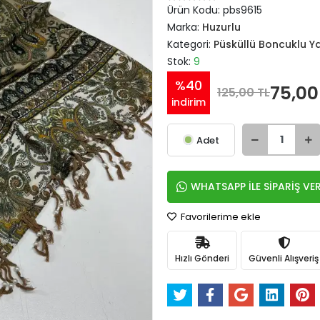
Ürün Kodu:
pbs9615
Marka:
Huzurlu
Kategori:
Püsküllü Boncuklu 
Stok:
9
%40
75,00
125,00 TL
indirim
Adet
WHATSAPP İLE SİPARİŞ VE
Favorilerime ekle
Hızlı Gönderi
Güvenli Alışveriş