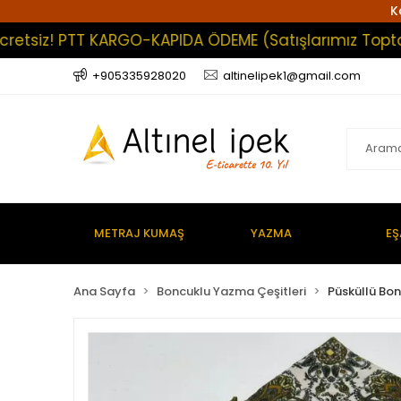
K
iz! PTT KARGO-KAPIDA ÖDEME (Satışlarımız Toptan Olup
+905335928020
altinelipek1@gmail.com
METRAJ KUMAŞ
YAZMA
EŞ
Ana Sayfa
Boncuklu Yazma Çeşitleri
Püsküllü Bo