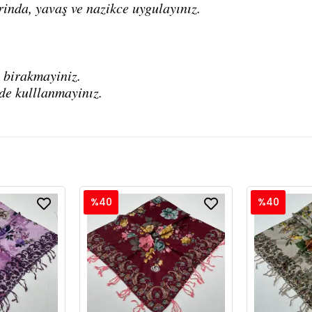
rinda, yavaş ve nazikce uygulayınız.
 birakmayiniz.
de kulllanmayinız.
%40
%40