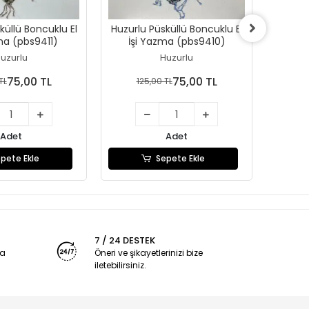
küllü Boncuklu El
Huzurlu Püsküllü Boncuklu El
Huzurl
ma (pbs9411)
İşi Yazma (pbs9410)
İşi
uzurlu
Huzurlu
75,00 TL
75,00 TL
TL
125,00 TL
1
Adet
Adet
pete Ekle
Sepete Ekle
7 / 24 DESTEK
ya
Öneri ve şikayetlerinizi bize
iletebilirsiniz.