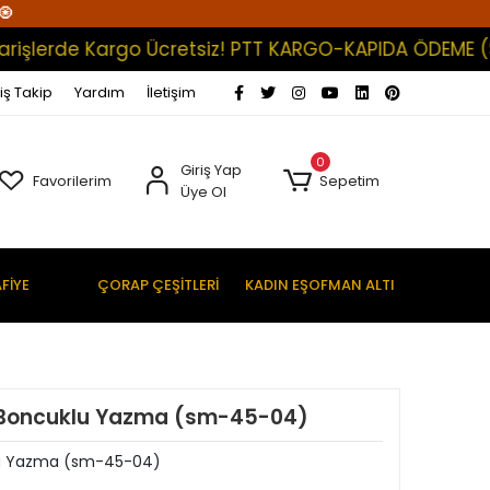
🧿
erde Kargo Ücretsiz! PTT KARGO-KAPIDA ÖDEME (Satışl
iş Takip
Yardım
İletişim
0
Giriş Yap
Favorilerim
Sepetim
Üye Ol
FİYE
ÇORAP ÇEŞİTLERİ
KADIN EŞOFMAN ALTI
 Boncuklu Yazma (sm-45-04)
lu Yazma (sm-45-04)