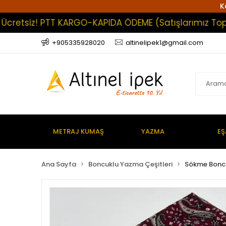
K
tsiz! PTT KARGO-KAPIDA ÖDEME (Satışlarımız Toptan O
+905335928020
altinelipek1@gmail.com
METRAJ KUMAŞ
YAZMA
EŞ
Ana Sayfa
Boncuklu Yazma Çeşitleri
Sökme Bonc