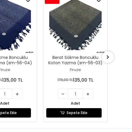
ökme Boncuklu
Berat Sökme Boncuklu
Ber
ma (sm-56-04)
Koton Yazma (sm-56-03)
Koton
Firuze
Firuze
135,00 TL
135,00 TL
TL
175,00 TL
17
Adet
Adet
pete Ekle
Sepete Ekle