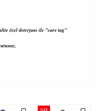
ite özel deterjanı ile "care tag"
rutunuz.
%23
%23