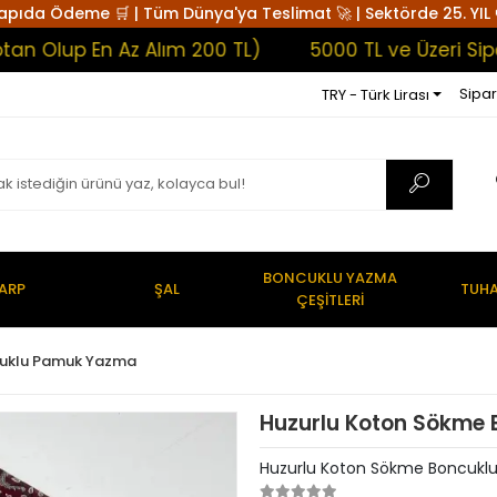
apıda Ödeme 🛒 | Tüm Dünya'ya Teslimat 🚀 | Sektörde 25. YIL 
lup En Az Alım 200 TL)
5000 TL ve Üzeri Siparişl
Sipar
TRY - Türk Lirası
BONCUKLU YAZMA
ARP
ŞAL
TUHA
ÇEŞİTLERİ
uklu Pamuk Yazma
Huzurlu Koton Sökme
Huzurlu Koton Sökme Boncuk