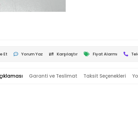
e Et
Yorum Yaz
Karşılaştır
Fiyat Alarmı
Tel
çıklaması
Garanti ve Teslimat
Taksit Seçenekleri
Yo