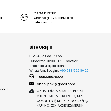
7 / 24 DESTEK
ya
Öneri ve şikayetlerinizi bize
iletebilirsiniz.
Bize Ulaşın
Haftaiçi 09:00 - 19:00
Cumartesi 10:00 - 17:00 saatleri
arasında ulaşabilirsiniz.
WhatsApp İletişim:
+90 53
3 592 80 20
+905335928020
altinelipek1@gmail.com
tleri
MAHMUDİYE MAHALLESİ KUVAİ
MİLLİYE CAD. METROPOL İŞ MRK.
GÖKDELEN İŞ MERKEZİ NO:105/1 İÇ
KAPI NO: Z34 AKDENİZ/MERSİN