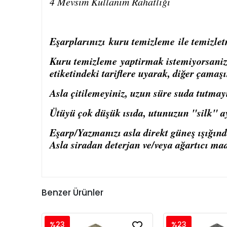
4 Mevsim Kullanım Rahatlığı
Eşarplarınızı
kuru temizleme
ile temizlet
Kuru temizleme
yaptirmak istemiyorsaniz, 
etiketindeki tariflere uyarak, diğer çamaşı
Asla çitilemeyiniz, uzun süre suda tutmay
Ütüyü çok düşük ısıda, utunuzun "silk" ay
Eşarp/Yazmanızı asla direkt güneş ışığın
Asla siradan deterjan ve/veya ağartıcı ma
Benzer Ürünler
%23
%23