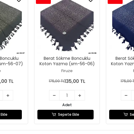
Boncuklu
Berat Sökme Boncuklu
Berat S
(sm-56-07)
Koton Yazma (sm-56-06)
Koton Yaz
e
Firuze
,00 TL
135,00 TL
175,00 TL
175,00 
Adet
Ekle
Sepete Ekle
Se