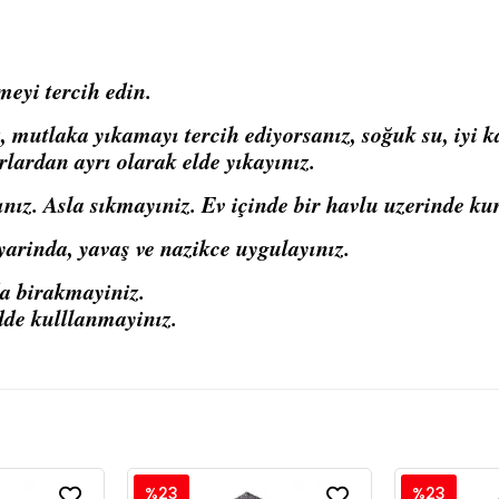
meyi tercih edin.
mutlaka yıkamayı tercih ediyorsanız, soğuk su, iyi kal
rlardan ayrı olarak elde yıkayınız.
ınız. Asla sıkmayıniz. Ev içinde bir havlu uzerinde ku
arinda, yavaş ve nazikce uygulayınız.
da birakmayiniz.
dde kulllanmayinız.
%23
%23