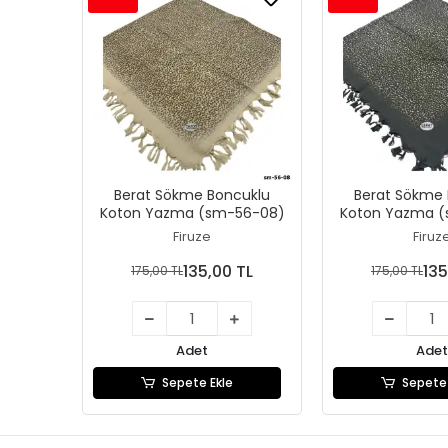
Berat Sökme Boncuklu
Berat Sökme 
Koton Yazma (sm-56-08)
Koton Yazma 
Firuze
Firuz
135,00 TL
135
175,00 TL
175,00 TL
Adet
Adet
Sepete Ekle
Sepete 