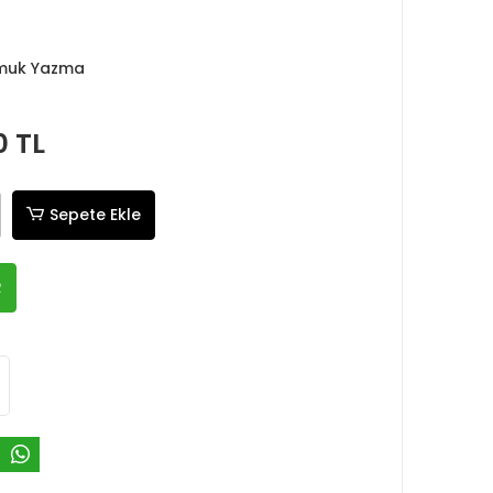
muk Yazma
0 TL
Sepete Ekle
R