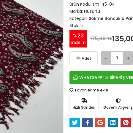
Ürün Kodu:
sm-45-04
Marka:
Huzurlu
Kategori:
Sökme Boncuklu Pa
Stok:
5
%23
135,0
175,00 TL
indirim
Adet
WHATSAPP İLE SİPARİŞ VE
Favorilerime ekle
Hızlı Gönderi
Güvenli Alışveriş