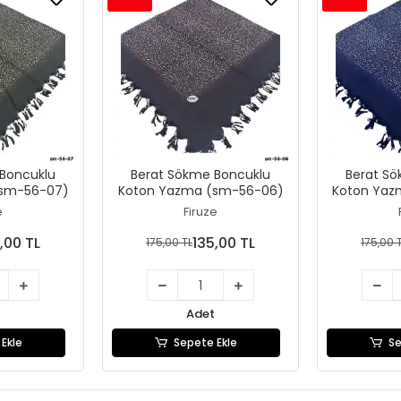
Boncuklu
Berat Sökme Boncuklu
Berat S
(sm-56-07)
Koton Yazma (sm-56-06)
Koton Yaz
e
Firuze
,00 TL
135,00 TL
175,00 TL
175,00 
Adet
Ekle
Sepete Ekle
Se