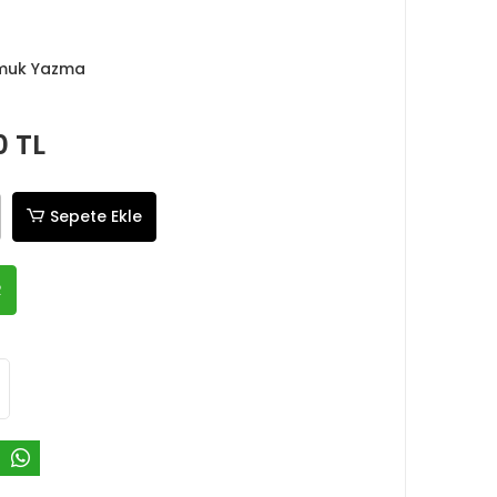
muk Yazma
0 TL
Sepete Ekle
R