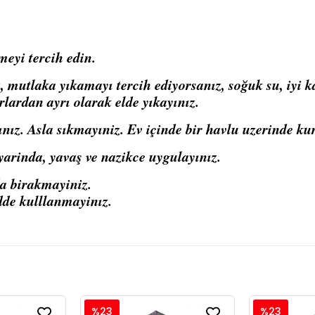
meyi tercih edin.
mutlaka yıkamayı tercih ediyorsanız, soğuk su, iyi kal
rlardan ayrı olarak elde yıkayınız.
ınız. Asla sıkmayıniz. Ev içinde bir havlu uzerinde ku
arinda, yavaş ve nazikce uygulayınız.
da birakmayiniz.
dde kulllanmayinız.
%23
%23