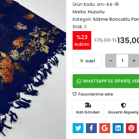
Ürün Kodu:
sm-44-18
Marka:
Huzurlu
Kategori:
Sökme Boncuklu Pa
Stok:
6
%23
135,0
175,00 TL
indirim
Adet
WHATSAPP İLE SİPARİŞ VE
Favorilerime ekle
Hızlı Gönderi
Güvenli Alışveriş