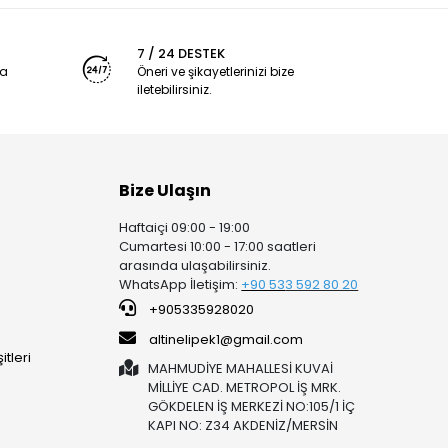
7 / 24 DESTEK
ya
Öneri ve şikayetlerinizi bize
iletebilirsiniz.
Bize Ulaşın
Haftaiçi 09:00 - 19:00
Cumartesi 10:00 - 17:00 saatleri
arasında ulaşabilirsiniz.
WhatsApp İletişim:
+90 53
3 592 80 20
+905335928020
altinelipek1@gmail.com
tleri
MAHMUDİYE MAHALLESİ KUVAİ
MİLLİYE CAD. METROPOL İŞ MRK.
GÖKDELEN İŞ MERKEZİ NO:105/1 İÇ
KAPI NO: Z34 AKDENİZ/MERSİN