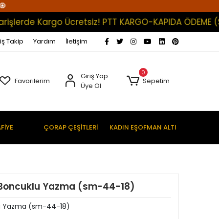
🧿
erde Kargo Ücretsiz! PTT KARGO-KAPIDA ÖDEME (Satışl
iş Takip
Yardım
İletişim
0
Giriş Yap
Favorilerim
Sepetim
Üye Ol
FİYE
ÇORAP ÇEŞİTLERİ
KADIN EŞOFMAN ALTI
 Boncuklu Yazma (sm-44-18)
lu Yazma (sm-44-18)