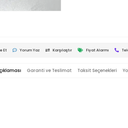
e Et
Yorum Yaz
Karşılaştır
Fiyat Alarmı
Tel
çıklaması
Garanti ve Teslimat
Taksit Seçenekleri
Yo