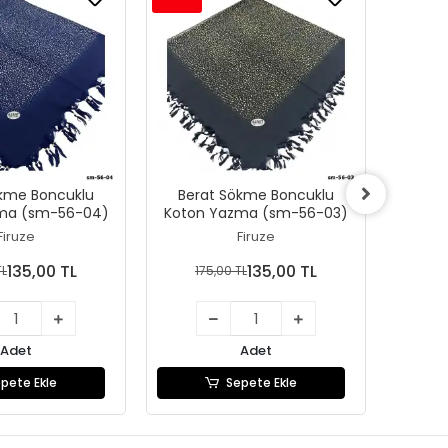
ökme Boncuklu
Berat Sökme Boncuklu
Ber
ma (sm-56-04)
Koton Yazma (sm-56-03)
Koton
Firuze
Firuze
135,00 TL
135,00 TL
TL
175,00 TL
17
Adet
Adet
pete Ekle
Sepete Ekle