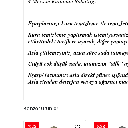
4 Mevsim Kullanım Rahatlığı
Eşarplarınızı
kuru temizleme
ile temizlet
Kuru temizleme
yaptirmak istemiyorsaniz, 
etiketindeki tariflere uyarak, diğer çamaşı
Asla çitilemeyiniz, uzun süre suda tutmay
Ütüyü çok düşük ısıda, utunuzun "silk" ay
Eşarp/Yazmanızı asla direkt güneş ışığın
Asla siradan deterjan ve/veya ağartıcı ma
Benzer Ürünler
%23
%23