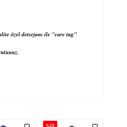
ite özel deterjanı ile "care tag"
rutunuz.
%23
%23