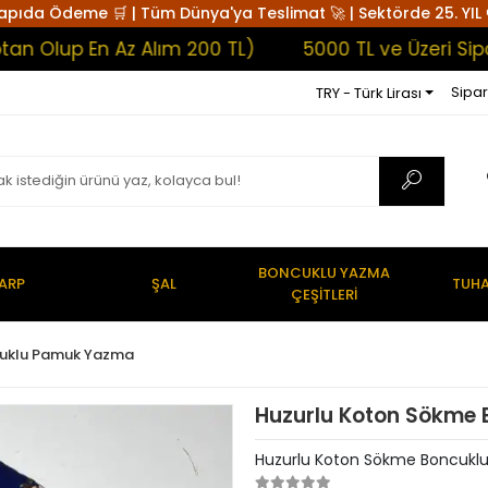
apıda Ödeme 🛒 | Tüm Dünya'ya Teslimat 🚀 | Sektörde 25. YIL 
lup En Az Alım 200 TL)
5000 TL ve Üzeri Siparişl
Sipar
TRY - Türk Lirası
BONCUKLU YAZMA
ARP
ŞAL
TUHA
ÇEŞİTLERİ
uklu Pamuk Yazma
Huzurlu Koton Sökme
Huzurlu Koton Sökme Boncuk