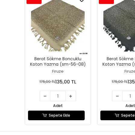
Berat Sökme Boncuklu
Berat Sökme 
Koton Yazma (sm-56-08)
Koton Yazma 
Firuze
Firuz
135,00 TL
135
175,00 TL
175,00 TL
Adet
Adet
Sepete Ekle
Sepete 