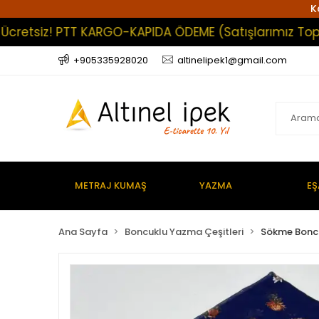
K
tsiz! PTT KARGO-KAPIDA ÖDEME (Satışlarımız Toptan O
+905335928020
altinelipek1@gmail.com
METRAJ KUMAŞ
YAZMA
EŞ
Ana Sayfa
Boncuklu Yazma Çeşitleri
Sökme Bonc