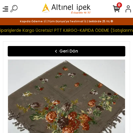
0
Kapıda Ödeme 🛒 | Tüm Dünya'ya Teslimat 🚀 | Sektörde 25. YIL 🧿
iparişlerde Kargo Ücretsiz! PTT KARGO-KAPIDA ÖDEME (Satışlarımı
Geri Dön