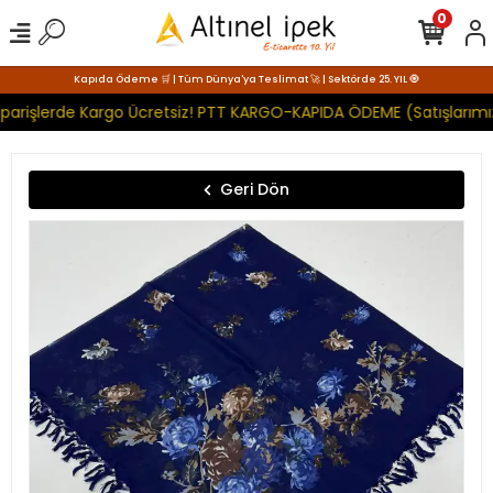
0
Kapıda Ödeme 🛒 | Tüm Dünya'ya Teslimat 🚀 | Sektörde 25. YIL 🧿
parişlerde Kargo Ücretsiz! PTT KARGO-KAPIDA ÖDEME (Satışlarımız
Geri Dön