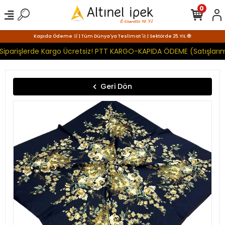
0
Kapıda Ödeme 🛒 | Tüm Dünya'ya Teslimat 🚀 | Sektörde 25. YIL 🧿
Siparişlerde Kargo Ücretsiz! PTT KARGO-KAPIDA ÖDEME (Satışlarım
Geri Dön