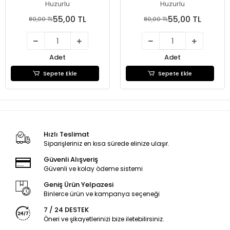
(PY02-20)
(PY02-19)
Huzurlu
Huzurlu
55,00 TL
55,00 TL
80,00 TL
80,00 TL
Adet
Adet
Sepete Ekle
Sepete Ekle
Hızlı Teslimat
Siparişleriniz en kısa sürede elinize ulaşır.
Güvenli Alışveriş
Güvenli ve kolay ödeme sistemi
Geniş Ürün Yelpazesi
Binlerce ürün ve kampanya seçeneği
7 / 24 DESTEK
Öneri ve şikayetlerinizi bize iletebilirsiniz.