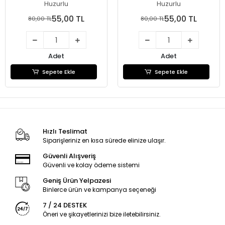
(PY02-20)
(PY02-19)
Huzurlu
Huzurlu
55,00 TL
55,00 TL
80,00 TL
80,00 TL
Adet
Adet
Sepete Ekle
Sepete Ekle
Hızlı Teslimat
Siparişleriniz en kısa sürede elinize ulaşır.
Güvenli Alışveriş
Güvenli ve kolay ödeme sistemi
Geniş Ürün Yelpazesi
Binlerce ürün ve kampanya seçeneği
7 / 24 DESTEK
Öneri ve şikayetlerinizi bize iletebilirsiniz.