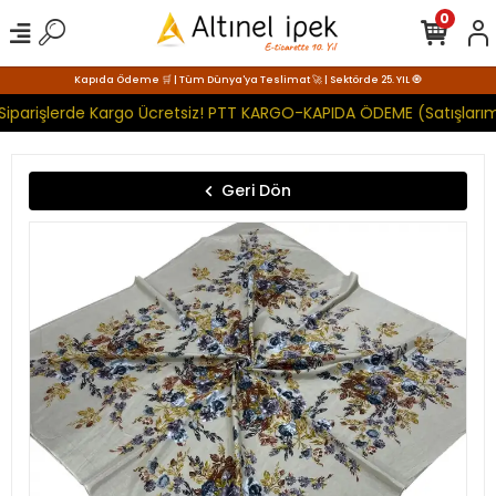
0
Kapıda Ödeme 🛒 | Tüm Dünya'ya Teslimat 🚀 | Sektörde 25. YIL 🧿
Siparişlerde Kargo Ücretsiz! PTT KARGO-KAPIDA ÖDEME (Satışlarım
Geri Dön