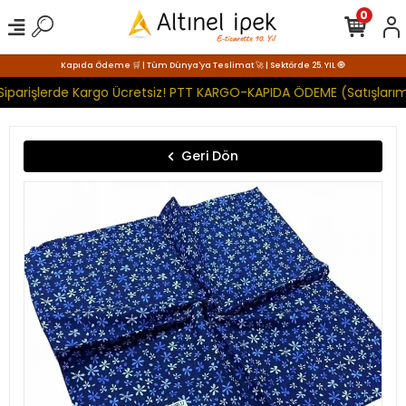
0
Kapıda Ödeme 🛒 | Tüm Dünya'ya Teslimat 🚀 | Sektörde 25. YIL 🧿
Siparişlerde Kargo Ücretsiz! PTT KARGO-KAPIDA ÖDEME (Satışlarımı
Geri Dön