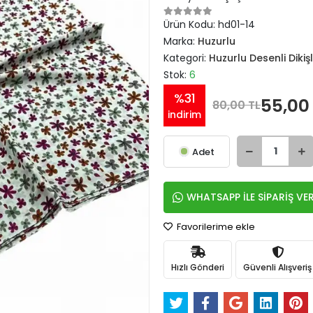
Ürün Kodu:
hd01-14
Marka:
Huzurlu
Kategori:
Huzurlu Desenli Dikiş
Stok:
6
%31
55,00
80,00 TL
indirim
Adet
WHATSAPP İLE SİPARİŞ VE
Favorilerime ekle
Hızlı Gönderi
Güvenli Alışveriş