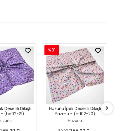
%31
%31
k Desenli Dikişli
Huzurlu İpek Desenli Dikişli
Huzurl
- (hd02-21)
Yazma - (hd02-20)
Ya
uzurlu
Huzurlu
55,00 TL
55,00 TL
TL
80,00 TL
8