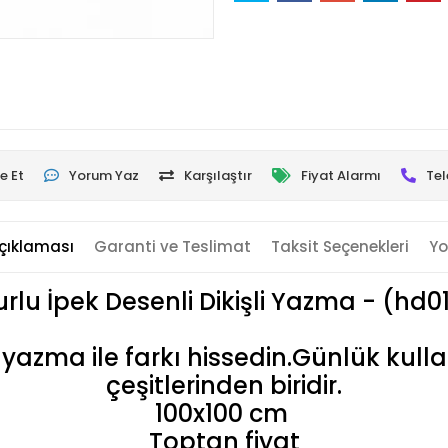
e Et
Yorum Yaz
Karşılaştır
Fiyat Alarmı
Tel
çıklaması
Garanti ve Teslimat
Taksit Seçenekleri
Yo
rlu İpek Desenli Dikişli Yazma - (hd0
i yazma ile farkı hissedin.Günlük kull
çeşitlerinden biridir.
100x100 cm
Toptan fiyat