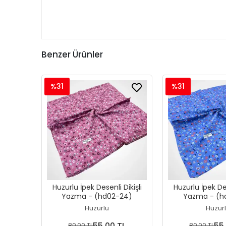
Benzer Ürünler
%31
%31
Huzurlu İpek Desenli Dikişli
Huzurlu İpek Des
Yazma - (hd02-24)
Yazma - (h
Huzurlu
Huzur
55,00 TL
55
80,00 TL
80,00 TL