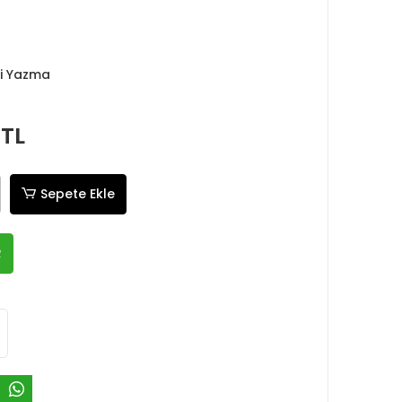
li Yazma
 TL
Sepete Ekle
R