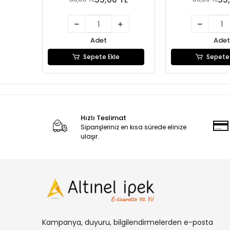
Adet
Adet
Sepete Ekle
Sepete 
Hızlı Teslimat
Siparişleriniz en kısa sürede elinize
ulaşır.
Kampanya, duyuru, bilgilendirmelerden e-posta