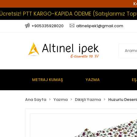
K
tsiz! PTT KARGO-KAPIDA ÖDEME (Satışlarımız Toptan Ol
+905335928020
altinelipek1@gmail.com
METRAJ KUMAŞ
YAZMA
EŞ
Ana Sayfa
Yazma
Dikişli Yazma
Huzurlu Desenl