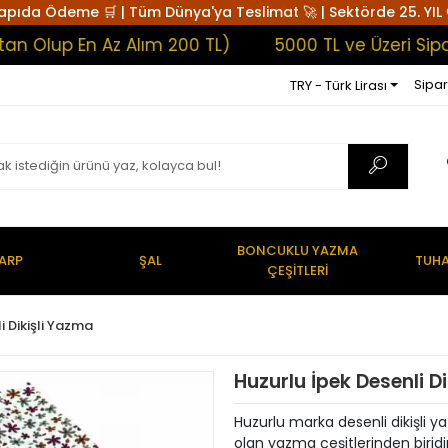
apıda Ödeme 🛒 | Tüm Dünya'ya Teslimat 🚀 | Sektörde 25. YIL 
up En Az Alım 200 TL)
5000 TL ve Üzeri Siparişl
Sipar
TRY - Türk Lirası
BONCUKLU YAZMA
ARP
ŞAL
TUHA
ÇEŞİTLERİ
i Dikişli Yazma
Huzurlu İpek Desenli D
Huzurlu marka desenli dikişli ya
olan yazma çeşitlerinden biridir