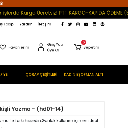
🧿
erde Kargo Ücretsiz! PTT KARGO-KAPIDA ÖDEME (Satışla
iş Takip
Yardım
İletişim
0
Giriş Yap
Favorilerim
Sepetim
Üye Ol
FİYE
ÇORAP ÇEŞİTLERİ
KADIN EŞOFMAN ALTI
ikişli Yazma - (hd01-14)
zma ile farkı hissedin.Günlük kullanım için en ideal
.