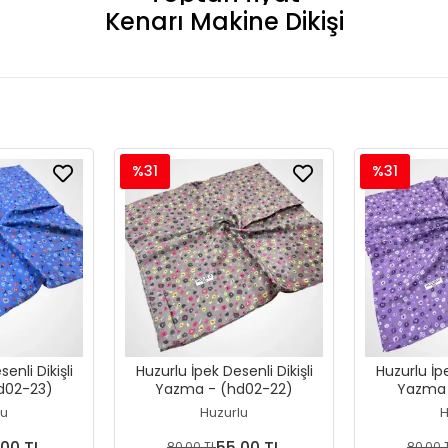
Kenarı Makine Dikişi
%31
%31
enli Dikişli
Huzurlu İpek Desenli Dikişli
Huzurlu İpe
d02-23)
Yazma - (hd02-22)
Yazma 
lu
Huzurlu
H
,00 TL
55,00 TL
80,00 TL
80,00 