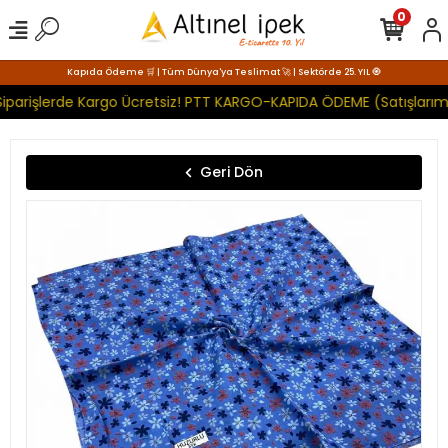
0
Kapıda Ödeme 🛒 | Tüm Dünya'ya Teslimat 🚀 | Sektörde 25. YIL 🧿
iparişlerde Kargo Ücretsiz! PTT KARGO-KAPIDA ÖDEME (Satışlarımı
Geri Dön