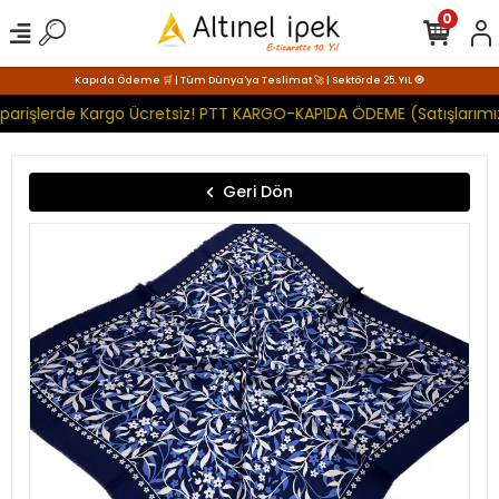
0
Kapıda Ödeme 🛒 | Tüm Dünya'ya Teslimat 🚀 | Sektörde 25. YIL 🧿
parişlerde Kargo Ücretsiz! PTT KARGO-KAPIDA ÖDEME (Satışlarımız
Geri Dön