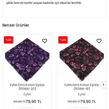
şıklık hem de konfor arayan kadınlar için ideal bir tercihtir.
Benzer Ürünler
%33
%33
Eyfel Dimi Koton Eşarp
Eyfel Dimi Koton Eşarp
(FE566-20)
(FE566-19)
Eyfel
Eyfel
79,90 TL
79,90 TL
120,00 TL
120,00 TL