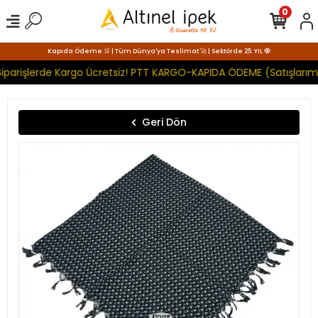
0
Kapıda Ödeme 🛒 | Tüm Dünya'ya Teslimat 🚀 | Sektörde 25. YIL 🧿
iparişlerde Kargo Ücretsiz! PTT KARGO-KAPIDA ÖDEME (Satışlarımı
Geri Dön