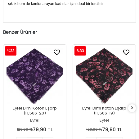
şıklık hem de konfor arayan kadınlar için ideal bir tercihtir.
Benzer Ürünler
%33
%33
Eyfel Dimi Koton Eşarp
Eyfel Dimi Koton Eşarp
(FE566-20)
(FE566-19)
Eyfel
Eyfel
79,90 TL
79,90 TL
120,00 TL
120,00 TL