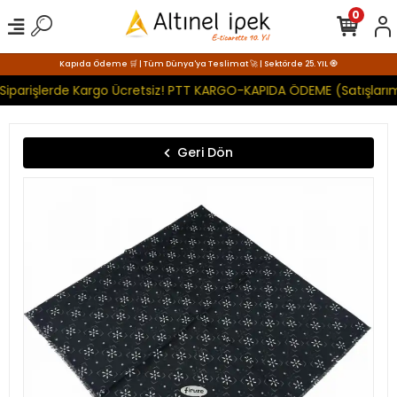
0
Kapıda Ödeme 🛒 | Tüm Dünya'ya Teslimat 🚀 | Sektörde 25. YIL 🧿
Siparişlerde Kargo Ücretsiz! PTT KARGO-KAPIDA ÖDEME (Satışlarım
Geri Dön