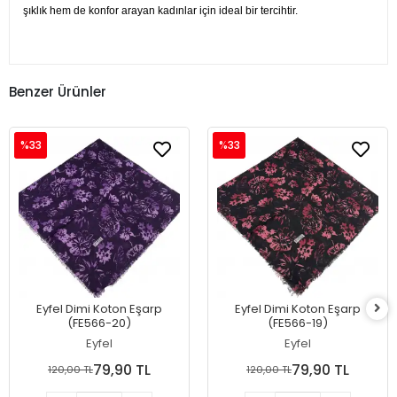
şıklık hem de konfor arayan kadınlar için ideal bir tercihtir.
Benzer Ürünler
%33
%33
Eyfel Dimi Koton Eşarp
Eyfel Dimi Koton Eşarp
(FE566-20)
(FE566-19)
Eyfel
Eyfel
79,90 TL
79,90 TL
120,00 TL
120,00 TL