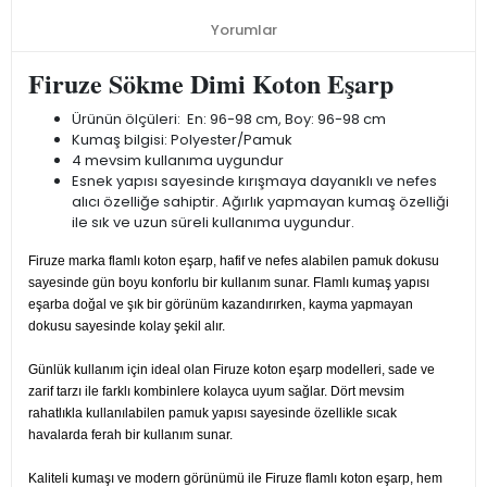
Yorumlar
Firuze Sökme Dimi Koton Eşarp
Ürünün ölçüleri: En: 96-98 cm, Boy: 96-98 cm
Kumaş bilgisi: Polyester/Pamuk
4 mevsim kullanıma uygundur
Esnek yapısı sayesinde kırışmaya dayanıklı ve nefes
alıcı özelliğe sahiptir. Ağırlık yapmayan kumaş özelliği
ile sık ve uzun süreli kullanıma uygundur.
Firuze marka flamlı koton eşarp, hafif ve nefes alabilen pamuk dokusu
sayesinde gün boyu konforlu bir kullanım sunar. Flamlı kumaş yapısı
eşarba doğal ve şık bir görünüm kazandırırken, kayma yapmayan
dokusu sayesinde kolay şekil alır.
Günlük kullanım için ideal olan Firuze koton eşarp modelleri, sade ve
zarif tarzı ile farklı kombinlere kolayca uyum sağlar. Dört mevsim
rahatlıkla kullanılabilen pamuk yapısı sayesinde özellikle sıcak
havalarda ferah bir kullanım sunar.
Kaliteli kumaşı ve modern görünümü ile Firuze flamlı koton eşarp, hem