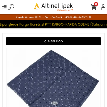
0
Kapıda Ödeme 🛒 | Tüm Dünya'ya Teslimat 🚀 | Sektörde 25. YIL 🧿
Siparişlerde Kargo Ücretsiz! PTT KARGO-KAPIDA ÖDEME (Satışlarım
Geri Dön