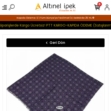
0
Kapıda Ödeme 🛒 | Tüm Dünya'ya Teslimat 🚀 | Sektörde 25. YIL 🧿
Siparişlerde Kargo Ücretsiz! PTT KARGO-KAPIDA ÖDEME (Satışlarımı
Geri Dön