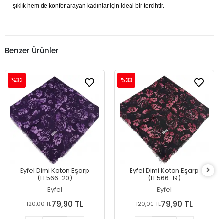
şıklık hem de konfor arayan kadınlar için ideal bir tercihtir.
Benzer Ürünler
%33
%33
Eyfel Dimi Koton Eşarp
Eyfel Dimi Koton Eşarp
(FE566-20)
(FE566-19)
Eyfel
Eyfel
79,90 TL
79,90 TL
120,00 TL
120,00 TL