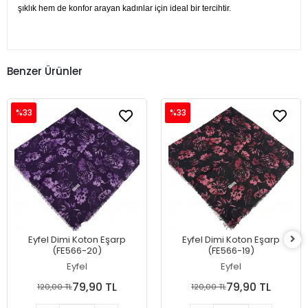
şıklık hem de konfor arayan kadınlar için ideal bir tercihtir.
Benzer Ürünler
%33
%33
Eyfel Dimi Koton Eşarp
Eyfel Dimi Koton Eşarp
(FE566-20)
(FE566-19)
Eyfel
Eyfel
79,90 TL
79,90 TL
120,00 TL
120,00 TL