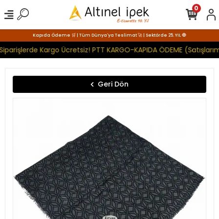
0
Kapıda Ödeme 🛒 | Tüm Dünya'ya Teslimat 🚀 | Sektörde 25. YIL 🧿
Siparişlerde Kargo Ücretsiz! PTT KARGO-KAPIDA ÖDEME (Satışlarım
Geri Dön