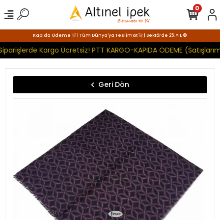
0
Kapıda Ödeme 🛒 | Tüm Dünya'ya Teslimat 🚀 | Sektörde 25. YIL 🧿
Siparişlerde Kargo Ücretsiz! PTT KARGO-KAPIDA ÖDEME (Satışlarımı
Geri Dön