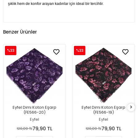
şıklık hem de konfor arayan kadınlar için ideal bir tercihtir.
Benzer Ürünler
%33
%33
Eyfel Dimi Koton Eşarp
Eyfel Dimi Koton Eşarp
(FE566-20)
(FE566-19)
Eyfel
Eyfel
79,90 TL
79,90 TL
120,00 TL
120,00 TL