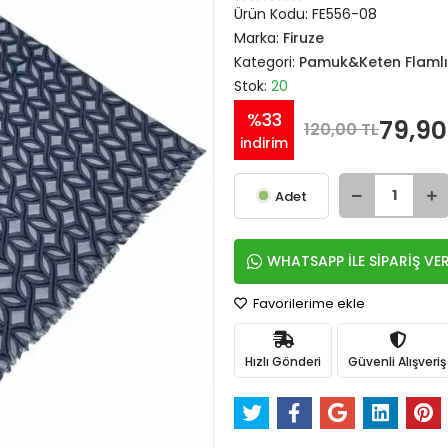
Ürün Kodu:
FE556-08
Marka:
Firuze
Kategori:
Pamuk&Keten Flamlı
Stok:
20
%33
79,90
120,00 TL
indirim
Adet
WHATSAPP İLE SİPARİŞ VE
Favorilerime ekle
Hızlı Gönderi
Güvenli Alışveriş