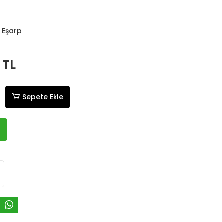
 Eşarp
 TL
Sepete Ekle
R