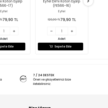
mi Koton Eşarp
Eyfel Dimi Koton Eşarp
Eyfe
E566-17)
(FE566-16)
Eyfel
Eyfel
79,90 TL
79,90 TL
TL
120,00 TL
1
Adet
Adet
pete Ekle
Sepete Ekle
7 / 24 DESTEK
ya
Öneri ve şikayetlerinizi bize
iletebilirsiniz.