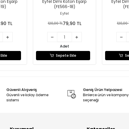
ton Eşarp
Eyfel Dimi Koton Eşarp
Eyfel Di
19)
(FE566-18)
(F
Eyfel
,90 TL
79,90 TL
120,00 TL
120,00 
Adet
Ekle
Sepete Ekle
Se
Güvenli Alışveriş
Geniş Ürün Yelpazesi
Güvenli ve kolay ödeme
Binlerce ürün ve kampan
sistemi
seçeneği