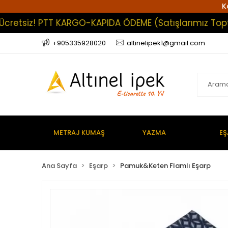
K
tsiz! PTT KARGO-KAPIDA ÖDEME (Satışlarımız Toptan Ol
+905335928020
altinelipek1@gmail.com
METRAJ KUMAŞ
YAZMA
EŞ
Ana Sayfa
Eşarp
Pamuk&Keten Flamlı Eşarp