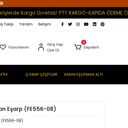
🧿
erde Kargo Ücretsiz! PTT KARGO-KAPIDA ÖDEME (Satışla
iş Takip
Yardım
İletişim
0
Giriş Yap
Favorilerim
Sepetim
Üye Ol
FİYE
ÇORAP ÇEŞİTLERİ
KADIN EŞOFMAN ALTI
ton Eşarp (FE556-08)
p (FE556-08)