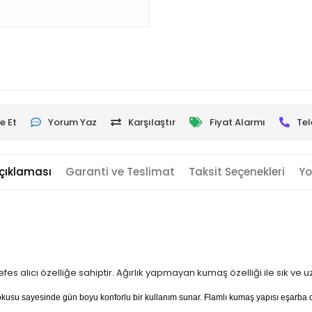
e Et
Yorum Yaz
Karşılaştır
Fiyat Alarmı
Tel
çıklaması
Garanti ve Teslimat
Taksit Seçenekleri
Yo
es alıcı özelliğe sahiptir. Ağırlık yapmayan kumaş özelliği ile sık ve 
 dokusu sayesinde gün boyu konforlu bir kullanım sunar. Flamlı kumaş yapısı eşarb