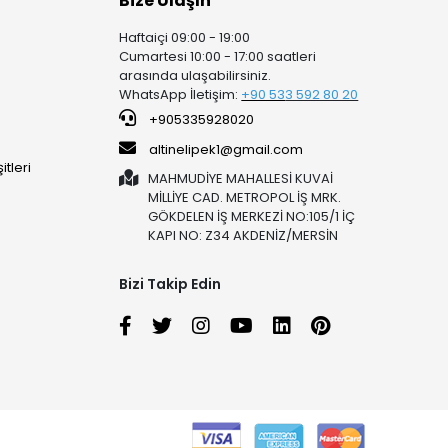
Bize Ulaşın
Haftaiçi 09:00 - 19:00
Cumartesi 10:00 - 17:00 saatleri
arasında ulaşabilirsiniz.
WhatsApp İletişim:
+90 53
3 592 80 20
+905335928020
altinelipek1@gmail.com
tleri
MAHMUDİYE MAHALLESİ KUVAİ
MİLLİYE CAD. METROPOL İŞ MRK.
GÖKDELEN İŞ MERKEZİ NO:105/1 İÇ
KAPI NO: Z34 AKDENİZ/MERSİN
Bizi Takip Edin