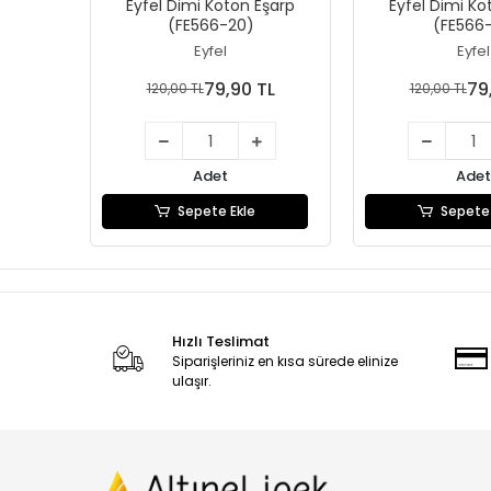
Eyfel Dimi Koton Eşarp
Eyfel Dimi Ko
(FE566-20)
(FE566-
Eyfel
Eyfel
79,90 TL
79
120,00 TL
120,00 TL
Adet
Adet
Sepete Ekle
Sepete 
Hızlı Teslimat
Siparişleriniz en kısa sürede elinize
ulaşır.