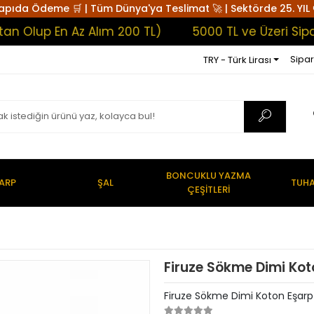
apıda Ödeme 🛒 | Tüm Dünya'ya Teslimat 🚀 | Sektörde 25. YIL 
up En Az Alım 200 TL)
5000 TL ve Üzeri Siparişl
Sipar
TRY - Türk Lirası
BONCUKLU YAZMA
ARP
ŞAL
TUHA
ÇEŞİTLERİ
Firuze Sökme Dimi Ko
Firuze Sökme Dimi Koton Eşar