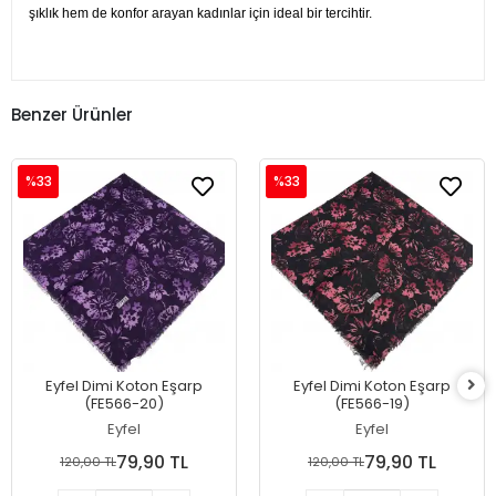
şıklık hem de konfor arayan kadınlar için ideal bir tercihtir.
Benzer Ürünler
%33
%33
Eyfel Dimi Koton Eşarp
Eyfel Dimi Koton Eşarp
(FE566-20)
(FE566-19)
Eyfel
Eyfel
79,90 TL
79,90 TL
120,00 TL
120,00 TL