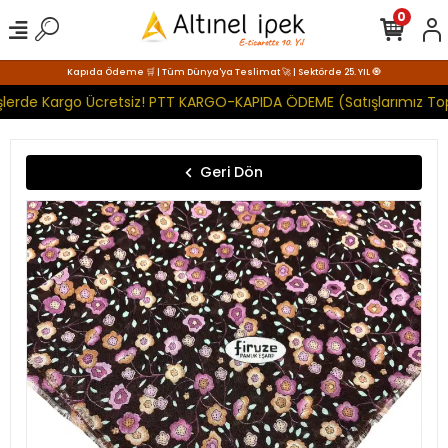
0
Kapıda Ödeme 🛒 | Tüm Dünya'ya Teslimat 🚀 | Sektörde 25. YIL 🧿
şlerde Kargo Ücretsiz! PTT KARGO-KAPIDA ÖDEME (Satışlarımız Top
Geri Dön