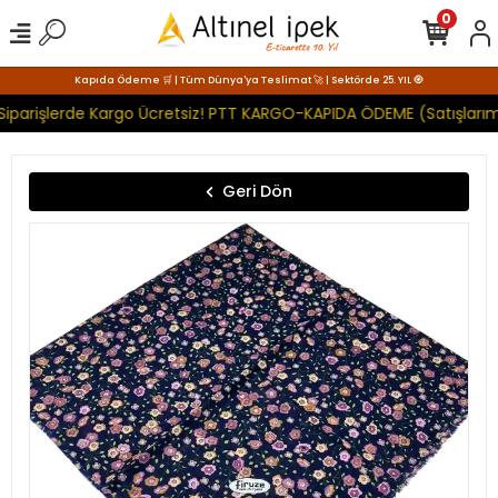
0
Kapıda Ödeme 🛒 | Tüm Dünya'ya Teslimat 🚀 | Sektörde 25. YIL 🧿
Siparişlerde Kargo Ücretsiz! PTT KARGO-KAPIDA ÖDEME (Satışlarım
Geri Dön