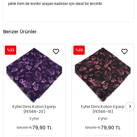
şıklık hem de konfor arayan kadınlar için ideal bir tercihtir.
Benzer Ürünler
%33
%33
Eyfel Dimi Koton Eşarp
Eyfel Dimi Koton Eşarp
(FE566-20)
(FE566-19)
Eyfel
Eyfel
79,90 TL
79,90 TL
120,00 TL
120,00 TL