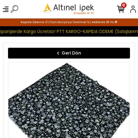
0
Kapıda Ödeme 🛒 | Tüm Dünya'ya Teslimat 🚀 | Sektörde 25. YIL 🧿
iparişlerde Kargo Ücretsiz! PTT KARGO-KAPIDA ÖDEME (Satışlarımı
Geri Dön