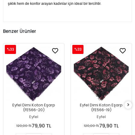
şıklık hem de konfor arayan kadınlar için ideal bir tercihtir.
Benzer Ürünler
%33
%33
Eyfel Dimi Koton Eşarp
Eyfel Dimi Koton Eşarp
(FE566-20)
(FE566-19)
Eyfel
Eyfel
79,90 TL
79,90 TL
120,00 TL
120,00 TL