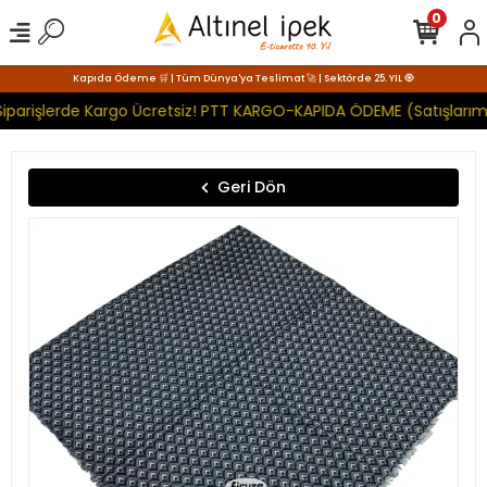
0
Kapıda Ödeme 🛒 | Tüm Dünya'ya Teslimat 🚀 | Sektörde 25. YIL 🧿
iparişlerde Kargo Ücretsiz! PTT KARGO-KAPIDA ÖDEME (Satışlarımı
Geri Dön