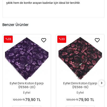
şıklık hem de konfor arayan kadınlar için ideal bir tercihtir.
Benzer Ürünler
%33
%33
Eyfel Dimi Koton Eşarp
Eyfel Dimi Koton Eşarp
(FE566-20)
(FE566-19)
Eyfel
Eyfel
79,90 TL
79,90 TL
120,00 TL
120,00 TL