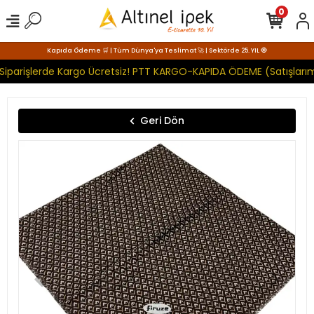
0
Kapıda Ödeme 🛒 | Tüm Dünya'ya Teslimat 🚀 | Sektörde 25. YIL 🧿
Siparişlerde Kargo Ücretsiz! PTT KARGO-KAPIDA ÖDEME (Satışlarım
Geri Dön