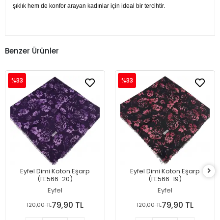
şıklık hem de konfor arayan kadınlar için ideal bir tercihtir.
Benzer Ürünler
%33
%33
Eyfel Dimi Koton Eşarp
Eyfel Dimi Koton Eşarp
(FE566-20)
(FE566-19)
Eyfel
Eyfel
79,90 TL
79,90 TL
120,00 TL
120,00 TL