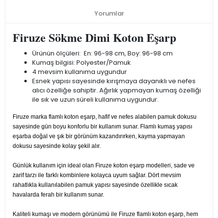
Yorumlar
Firuze Sökme Dimi Koton Eşarp
Ürünün ölçüleri: En: 96-98 cm, Boy: 96-98 cm
Kumaş bilgisi: Polyester/Pamuk
4 mevsim kullanıma uygundur
Esnek yapısı sayesinde kırışmaya dayanıklı ve nefes
alıcı özelliğe sahiptir. Ağırlık yapmayan kumaş özelliği
ile sık ve uzun süreli kullanıma uygundur.
Firuze marka flamlı koton eşarp, hafif ve nefes alabilen pamuk dokusu
sayesinde gün boyu konforlu bir kullanım sunar. Flamlı kumaş yapısı
eşarba doğal ve şık bir görünüm kazandırırken, kayma yapmayan
dokusu sayesinde kolay şekil alır.
Günlük kullanım için ideal olan Firuze koton eşarp modelleri, sade ve
zarif tarzı ile farklı kombinlere kolayca uyum sağlar. Dört mevsim
rahatlıkla kullanılabilen pamuk yapısı sayesinde özellikle sıcak
havalarda ferah bir kullanım sunar.
Kaliteli kumaşı ve modern görünümü ile Firuze flamlı koton eşarp, hem