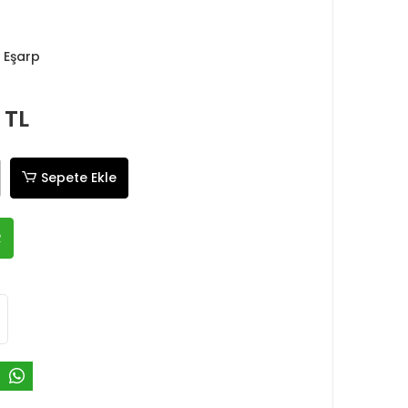
 Eşarp
 TL
Sepete Ekle
R