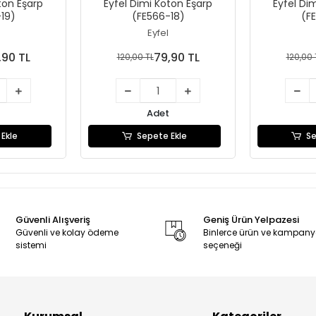
ton Eşarp
Eyfel Dimi Koton Eşarp
Eyfel Di
19)
(FE566-18)
(F
Eyfel
,90 TL
79,90 TL
120,00 TL
120,00 
Adet
Ekle
Sepete Ekle
Se
Güvenli Alışveriş
Geniş Ürün Yelpazesi
Güvenli ve kolay ödeme
Binlerce ürün ve kampan
sistemi
seçeneği