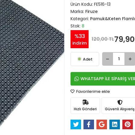
Ürün Kodu:
FE516-13
Marka:
Firuze
Kategori:
Pamuk&Keten Flamlı
Stok:
8
%33
79,90
120,00 TL
indirim
Adet
WHATSAPP İLE SİPARİŞ VE
Favorilerime ekle
Hızlı Gönderi
Güvenli Alışveriş