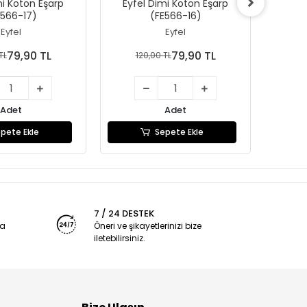
mi Koton Eşarp
Eyfel Dimi Koton Eşarp
Eyfe
E566-17)
(FE566-16)
Eyfel
Eyfel
79,90 TL
79,90 TL
TL
120,00 TL
1
Adet
Adet
pete Ekle
Sepete Ekle
7 / 24 DESTEK
ya
Öneri ve şikayetlerinizi bize
iletebilirsiniz.