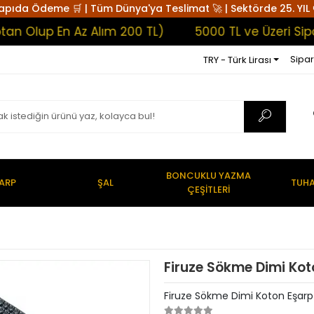
apıda Ödeme 🛒 | Tüm Dünya'ya Teslimat 🚀 | Sektörde 25. YIL 
lup En Az Alım 200 TL)
5000 TL ve Üzeri Sipariş
Sipar
TRY - Türk Lirası
BONCUKLU YAZMA
ARP
ŞAL
TUHA
ÇEŞİTLERİ
Firuze Sökme Dimi Kot
Firuze Sökme Dimi Koton Eşarp