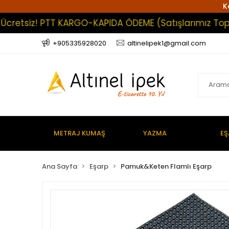
K
etsiz! PTT KARGO-KAPIDA ÖDEME (Satışlarımız Toptan O
+905335928020
altinelipek1@gmail.com
METRAJ KUMAŞ
YAZMA
EŞ
Ana Sayfa
Eşarp
Pamuk&Keten Flamlı Eşarp