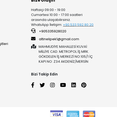
Bize Ulaşın
Haftaiçi 09:00 - 19:00
Cumartesi 10:00 - 17:00 saatleri
arasında ulaşabilirsiniz.
WhatsApp İletişim:
+90 53
3 592 80 20
+905335928020
altinelipek1@gmail.com
tleri
MAHMUDİYE MAHALLESİ KUVAİ
MİLLİYE CAD. METROPOL İŞ MRK.
GÖKDELEN İŞ MERKEZİ NO:105/1 İÇ
KAPI NO: Z34 AKDENİZ/MERSİN
Bizi Takip Edin