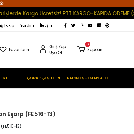
🧿
lerde Kargo Ücretsiz! PTT KARGO-KAPIDA ÖDEME (Satışl
iş Takip
Yardım
İletişim
0
Giriş Yap
Favorilerim
Sepetim
Üye Ol
FİYE
ÇORAP ÇEŞİTLERİ
KADIN EŞOFMAN ALTI
on Eşarp (FE516-13)
 (FE516-13)