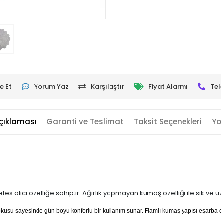
e Et
Yorum Yaz
Karşılaştır
Fiyat Alarmı
Tel
çıklaması
Garanti ve Teslimat
Taksit Seçenekleri
Yo
es alıcı özelliğe sahiptir. Ağırlık yapmayan kumaş özelliği ile sık ve 
 dokusu sayesinde gün boyu konforlu bir kullanım sunar. Flamlı kumaş yapısı eşarb