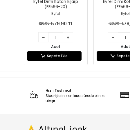
Eyfel Dimi Koton Eşarp
Eyfel Dimi Ko
(FE566-20)
(FE566-
Eyfel
Eyfel
79,90 TL
79
120,00 TL
120,00 TL
Adet
Adet
Sepete Ekle
Sepete 
Hızlı Teslimat
Siparişleriniz en kısa sürede elinize
ulaşır.