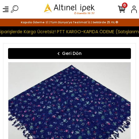
0
Kapıda Ödeme 🛒 | Tüm Dünya'ya Teslimat 🚀 | Sektörde 25. YIL 🧿
iparişlerde Kargo Ücretsiz! PTT KARGO-KAPIDA ÖDEME (Satışlarımı
Geri Dön