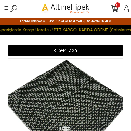
0
Kapıda Ödeme 🛒 | Tüm Dünya'ya Teslimat 🚀 | Sektörde 25. YIL 🧿
iparişlerde Kargo Ücretsiz! PTT KARGO-KAPIDA ÖDEME (Satışlarımı
Geri Dön