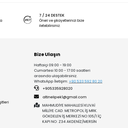
7 / 24 DESTEK
ya
Öneri ve şikayetlerinizi bize
iletebilirsiniz.
Bize Ulaşın
Haftaiçi 09:00 - 19:00
Cumartesi 10:00 - 17:00 saatleri
arasında ulaşabilirsiniz.
WhatsApp İletişim:
+90 53
3 592 80 20
+905335928020
altinelipek1@gmail.com
tleri
MAHMUDİYE MAHALLESİ KUVAİ
MİLLİYE CAD. METROPOL İŞ MRK.
GÖKDELEN İŞ MERKEZİ NO:105/1 İÇ
KAPI NO: Z34 AKDENİZ/MERSİN