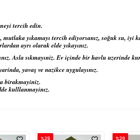
meyi tercih edin.
mutlaka yıkamayı tercih ediyorsanız, soğuk su, iyi kal
rlardan ayrı olarak elde yıkayınız.
ınız. Asla sıkmayıniz. Ev içinde bir havlu uzerinde ku
arinda, yavaş ve nazikce uygulayınız.
da birakmayiniz.
dde kulllanmayinız.
%29
%29