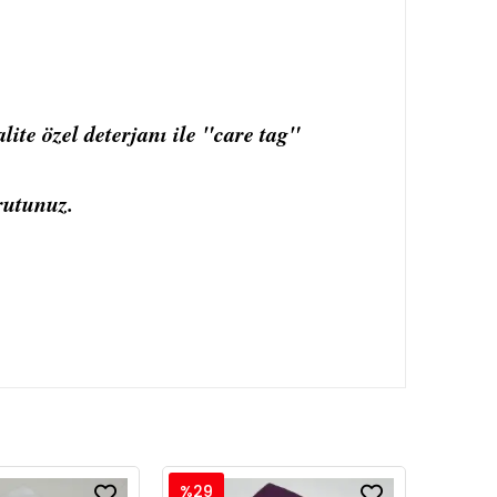
ite özel deterjanı ile "care tag"
rutunuz.
%29
%29