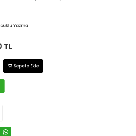
ncuklu Yazma
0 TL
Sepete Ekle
R