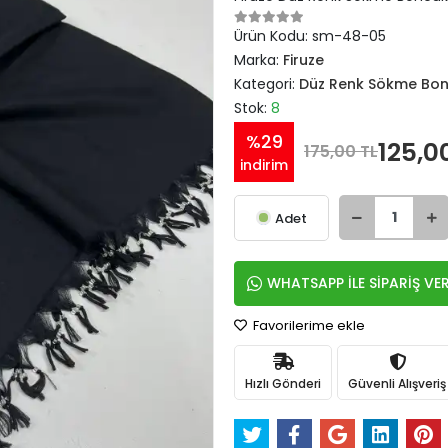
Ürün Kodu:
sm-48-05
Marka:
Firuze
Kategori:
Düz Renk Sökme Bo
Stok:
8
%29
125,0
175,00 TL
indirim
Adet
WHATSAPP İLE SİPARİŞ VE
Favorilerime ekle
Hızlı Gönderi
Güvenli Alışveriş