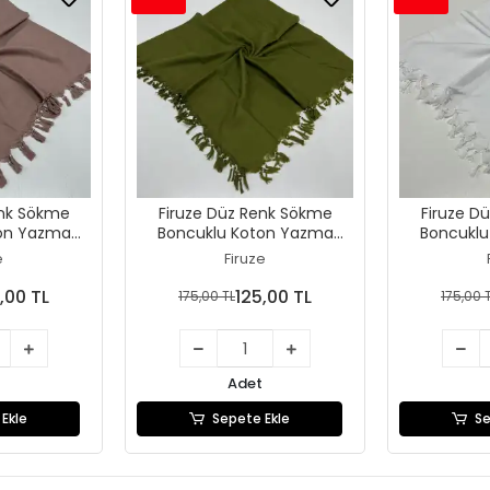
enk Sökme
Firuze Düz Renk Sökme
Firuze D
ton Yazma
Boncuklu Koton Yazma
Boncuklu
11)
(sm-48-10)
(sm
e
Firuze
,00 TL
125,00 TL
175,00 TL
175,00 
Adet
Ekle
Sepete Ekle
Se