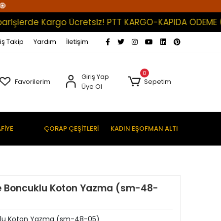
🧿
lerde Kargo Ücretsiz! PTT KARGO-KAPIDA ÖDEME (Satış
iş Takip
Yardım
İletişim
0
Giriş Yap
Favorilerim
Sepetim
Üye Ol
FİYE
ÇORAP ÇEŞİTLERİ
KADIN EŞOFMAN ALTI
e Boncuklu Koton Yazma (sm-48-
klu Koton Yazma (sm-48-05)