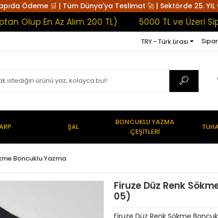
apıda Ödeme 🛒 | Tüm Dünya'ya Teslimat 🚀 | Sektörde 25. YIL 
Olup En Az Alım 200 TL)
5000 TL ve Üzeri Sipariş
Sipar
TRY - Türk Lirası
BONCUKLU YAZMA
ARP
ŞAL
TUHA
ÇEŞİTLERİ
ökme Boncuklu Yazma
Firuze Düz Renk Sökm
05)
Firuze Düz Renk Sökme Boncu