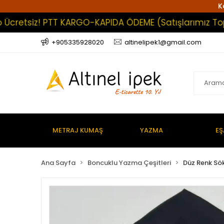
K
etsiz! PTT KARGO-KAPIDA ÖDEME (Satışlarımız Toptan 
+905335928020
altinelipek1@gmail.com
METRAJ KUMAŞ
YAZMA
EŞ
Ana Sayfa
Boncuklu Yazma Çeşitleri
Düz Renk S