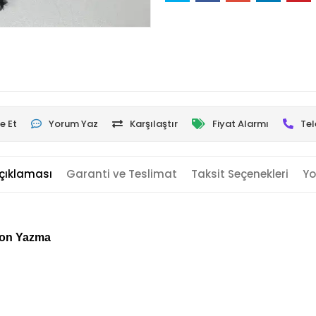
e Et
Yorum Yaz
Karşılaştır
Fiyat Alarmı
Tel
çıklaması
Garanti ve Teslimat
Taksit Seçenekleri
Yo
ton Yazma