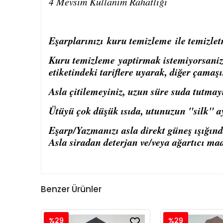
4 Mevsim Kullanım Rahatlığı
Eşarplarınızı
kuru temizleme
ile temizlet
Kuru temizleme
yaptirmak istemiyorsaniz, 
etiketindeki tariflere uyarak, diğer çamaşı
Asla çitilemeyiniz, uzun süre suda tutmay
Ütüyü çok düşük ısıda, utunuzun "silk" ay
Eşarp/Yazmanızı asla direkt güneş ışığın
Asla siradan deterjan ve/veya ağartıcı ma
Benzer Ürünler
%29
%29