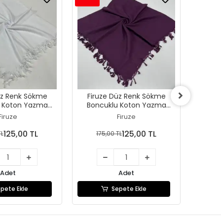
üz Renk Sökme
Firuze Düz Renk Sökme
Firu
 Koton Yazma
Boncuklu Koton Yazma
Bonc
-48-09)
(sm-48-08)
Firuze
Firuze
125,00 TL
125,00 TL
TL
175,00 TL
17
Adet
Adet
pete Ekle
Sepete Ekle