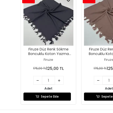
Firuze Düz Renk Sökme
Firuze Düz R
Boncuklu Koton Yazma
Boncuklu Ko
(sm-48-12)
(sm-48-
Firuze
Firuz
125,00 TL
125
175,00 TL
175,00 TL
Adet
Adet
Sepete Ekle
Sepete 