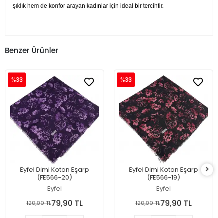
şıklık hem de konfor arayan kadınlar için ideal bir tercihtir.
Benzer Ürünler
%33
%33
Eyfel Dimi Koton Eşarp
Eyfel Dimi Koton Eşarp
(FE566-20)
(FE566-19)
Eyfel
Eyfel
79,90 TL
79,90 TL
120,00 TL
120,00 TL