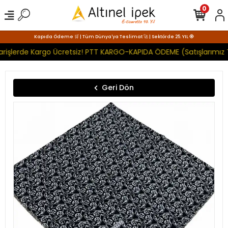
0
Kapıda Ödeme 🛒 | Tüm Dünya'ya Teslimat 🚀 | Sektörde 25. YIL 🧿
arişlerde Kargo Ücretsiz! PTT KARGO-KAPIDA ÖDEME (Satışlarımız 
Geri Dön