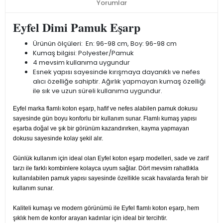
Yorumlar
Eyfel Dimi Pamuk Eşarp
Ürünün ölçüleri: En: 96-98 cm, Boy: 96-98 cm
Kumaş bilgisi: Polyester/Pamuk
4 mevsim kullanıma uygundur
Esnek yapısı sayesinde kırışmaya dayanıklı ve nefes
alıcı özelliğe sahiptir. Ağırlık yapmayan kumaş özelliği
ile sık ve uzun süreli kullanıma uygundur.
Eyfel marka flamlı koton eşarp, hafif ve nefes alabilen pamuk dokusu
sayesinde gün boyu konforlu bir kullanım sunar. Flamlı kumaş yapısı
eşarba doğal ve şık bir görünüm kazandırırken, kayma yapmayan
dokusu sayesinde kolay şekil alır.
Günlük kullanım için ideal olan Eyfel koton eşarp modelleri, sade ve zarif
tarzı ile farklı kombinlere kolayca uyum sağlar. Dört mevsim rahatlıkla
kullanılabilen pamuk yapısı sayesinde özellikle sıcak havalarda ferah bir
kullanım sunar.
Kaliteli kumaşı ve modern görünümü ile Eyfel flamlı koton eşarp, hem
şıklık hem de konfor arayan kadınlar için ideal bir tercihtir.