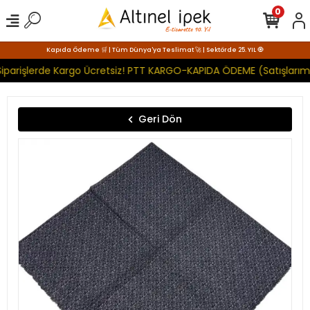
0
Kapıda Ödeme 🛒 | Tüm Dünya'ya Teslimat 🚀 | Sektörde 25. YIL 🧿
iparişlerde Kargo Ücretsiz! PTT KARGO-KAPIDA ÖDEME (Satışlarımı
Geri Dön