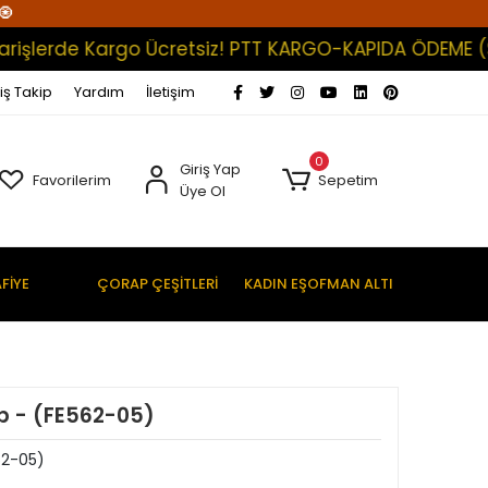
🧿
lerde Kargo Ücretsiz! PTT KARGO-KAPIDA ÖDEME (Satışl
iş Takip
Yardım
İletişim
0
Giriş Yap
Favorilerim
Sepetim
Üye Ol
FİYE
ÇORAP ÇEŞİTLERİ
KADIN EŞOFMAN ALTI
p - (FE562-05)
62-05)