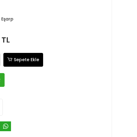
 Eşarp
 TL
Sepete Ekle
R