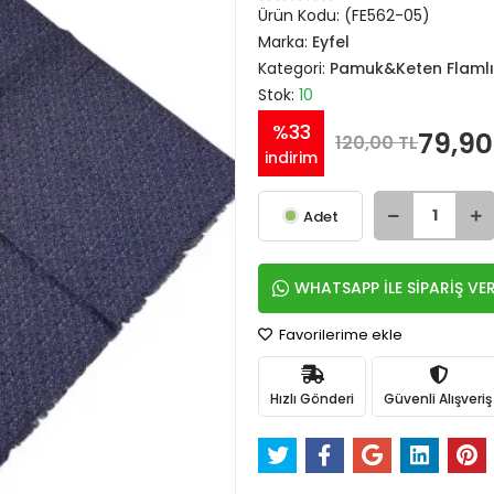
Ürün Kodu:
(FE562-05)
Marka:
Eyfel
Kategori:
Pamuk&Keten Flamlı
Stok:
10
%33
79,90
120,00 TL
indirim
Adet
WHATSAPP İLE SİPARİŞ VE
Favorilerime ekle
Hızlı Gönderi
Güvenli Alışveriş