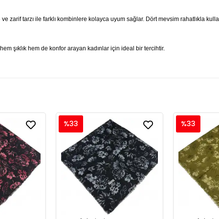
 ve zarif tarzı ile farklı kombinlere kolayca uyum sağlar. Dört mevsim rahatlıkla kul
em şıklık hem de konfor arayan kadınlar için ideal bir tercihtir.
%33
%33