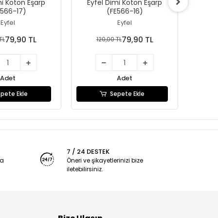
mi Koton Eşarp
Eyfel Dimi Koton Eşarp
Eyfe
E566-17)
(FE566-16)
Eyfel
Eyfel
79,90 TL
79,90 TL
TL
120,00 TL
1
Adet
Adet
pete Ekle
Sepete Ekle
7 / 24 DESTEK
ya
Öneri ve şikayetlerinizi bize
iletebilirsiniz.