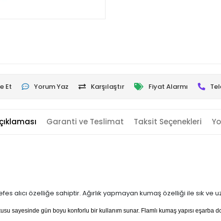
e Et
Yorum Yaz
Karşılaştır
Fiyat Alarmı
Tel
çıklaması
Garanti ve Teslimat
Taksit Seçenekleri
Yo
es alıcı özelliğe sahiptir. Ağırlık yapmayan kumaş özelliği ile sık ve 
dokusu sayesinde gün boyu konforlu bir kullanım sunar. Flamlı kumaş yapısı eşarba