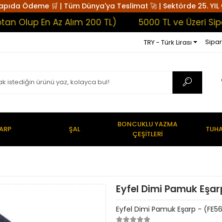
apıda Ödeme 🛒 | Tüm Dünya'ya Teslimat 🚀 | Sektörde 25. YIL 
lup En Az Alım 200 TL)
5000 TL ve Üzeri Sipariş
Sipar
TRY - Türk Lirası
BONCUKLU YAZMA
ARP
ŞAL
TUHA
ÇEŞİTLERİ
Eyfel Dimi Pamuk Eşar
Eyfel Dimi Pamuk Eşarp - (FE5