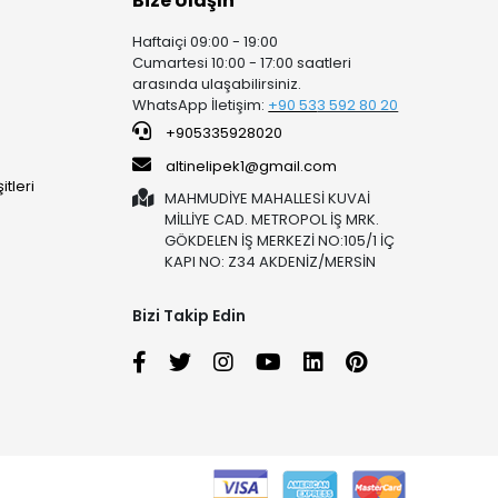
Bize Ulaşın
Haftaiçi 09:00 - 19:00
Cumartesi 10:00 - 17:00 saatleri
arasında ulaşabilirsiniz.
WhatsApp İletişim:
+90 53
3 592 80 20
+905335928020
altinelipek1@gmail.com
tleri
MAHMUDİYE MAHALLESİ KUVAİ
MİLLİYE CAD. METROPOL İŞ MRK.
GÖKDELEN İŞ MERKEZİ NO:105/1 İÇ
KAPI NO: Z34 AKDENİZ/MERSİN
Bizi Takip Edin