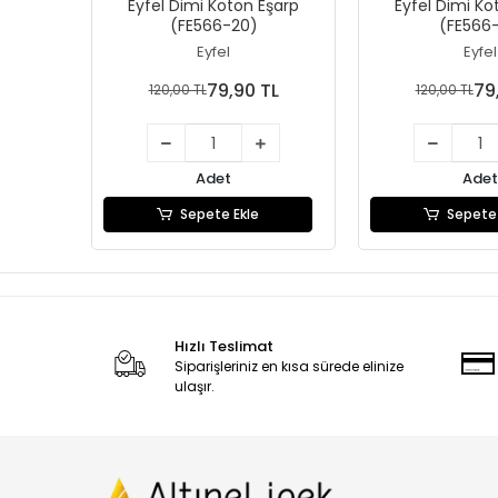
Eyfel Dimi Koton Eşarp
Eyfel Dimi Ko
(FE566-20)
(FE566-
Eyfel
Eyfel
79,90 TL
79
120,00 TL
120,00 TL
Adet
Adet
Sepete Ekle
Sepete 
Hızlı Teslimat
Siparişleriniz en kısa sürede elinize
ulaşır.