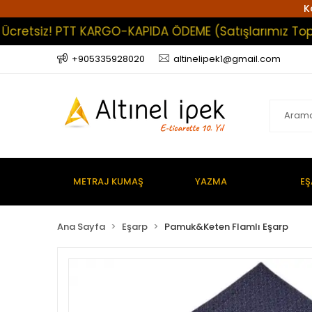
K
etsiz! PTT KARGO-KAPIDA ÖDEME (Satışlarımız Toptan O
+905335928020
altinelipek1@gmail.com
METRAJ KUMAŞ
YAZMA
EŞ
Ana Sayfa
Eşarp
Pamuk&Keten Flamlı Eşarp