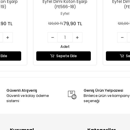
ton Eşarp
Eyfel Dimi Koton Eşarp
Eyfel Di
19)
(FE566-18)
(F
Eyfel
,90 TL
79,90 TL
120,00 TL
120,00 
Adet
Ekle
Sepete Ekle
Se
Güvenli Alışveriş
Geniş Ürün Yelpazesi
Güvenli ve kolay ödeme
Binlerce ürün ve kampan
sistemi
seçeneği