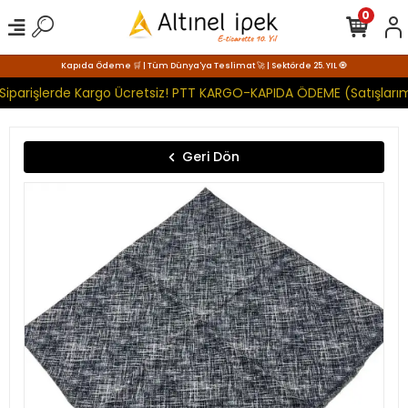
0
Kapıda Ödeme 🛒 | Tüm Dünya'ya Teslimat 🚀 | Sektörde 25. YIL 🧿
Siparişlerde Kargo Ücretsiz! PTT KARGO-KAPIDA ÖDEME (Satışlarım
Geri Dön