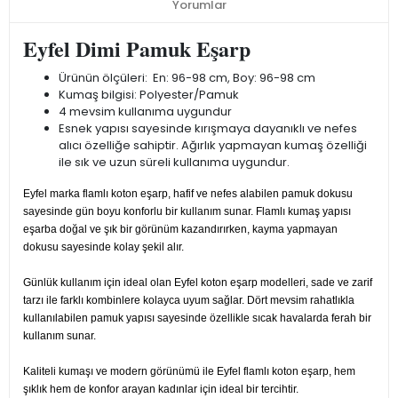
Yorumlar
Eyfel Dimi Pamuk Eşarp
Ürünün ölçüleri: En: 96-98 cm, Boy: 96-98 cm
Kumaş bilgisi: Polyester/Pamuk
4 mevsim kullanıma uygundur
Esnek yapısı sayesinde kırışmaya dayanıklı ve nefes
alıcı özelliğe sahiptir. Ağırlık yapmayan kumaş özelliği
ile sık ve uzun süreli kullanıma uygundur.
Eyfel marka flamlı koton eşarp, hafif ve nefes alabilen pamuk dokusu
sayesinde gün boyu konforlu bir kullanım sunar. Flamlı kumaş yapısı
eşarba doğal ve şık bir görünüm kazandırırken, kayma yapmayan
dokusu sayesinde kolay şekil alır.
Günlük kullanım için ideal olan Eyfel koton eşarp modelleri, sade ve zarif
tarzı ile farklı kombinlere kolayca uyum sağlar. Dört mevsim rahatlıkla
kullanılabilen pamuk yapısı sayesinde özellikle sıcak havalarda ferah bir
kullanım sunar.
Kaliteli kumaşı ve modern görünümü ile Eyfel flamlı koton eşarp, hem
şıklık hem de konfor arayan kadınlar için ideal bir tercihtir.