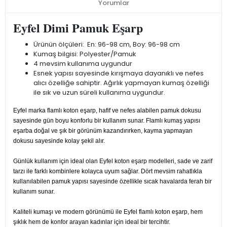
Yorumlar
Eyfel Dimi Pamuk Eşarp
Ürünün ölçüleri: En: 96-98 cm, Boy: 96-98 cm
Kumaş bilgisi: Polyester/Pamuk
4 mevsim kullanıma uygundur
Esnek yapısı sayesinde kırışmaya dayanıklı ve nefes
alıcı özelliğe sahiptir. Ağırlık yapmayan kumaş özelliği
ile sık ve uzun süreli kullanıma uygundur.
Eyfel marka flamlı koton eşarp, hafif ve nefes alabilen pamuk dokusu
sayesinde gün boyu konforlu bir kullanım sunar. Flamlı kumaş yapısı
eşarba doğal ve şık bir görünüm kazandırırken, kayma yapmayan
dokusu sayesinde kolay şekil alır.
Günlük kullanım için ideal olan Eyfel koton eşarp modelleri, sade ve zarif
tarzı ile farklı kombinlere kolayca uyum sağlar. Dört mevsim rahatlıkla
kullanılabilen pamuk yapısı sayesinde özellikle sıcak havalarda ferah bir
kullanım sunar.
Kaliteli kumaşı ve modern görünümü ile Eyfel flamlı koton eşarp, hem
şıklık hem de konfor arayan kadınlar için ideal bir tercihtir.