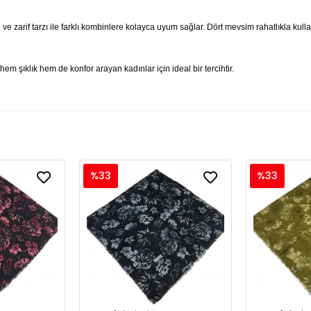
 ve zarif tarzı ile farklı kombinlere kolayca uyum sağlar. Dört mevsim rahatlıkla kul
em şıklık hem de konfor arayan kadınlar için ideal bir tercihtir.
%33
%33