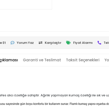
e Et
Yorum Yaz
Karşılaştır
Fiyat Alarmı
Tel
çıklaması
Garanti ve Teslimat
Taksit Seçenekleri
Yo
es alıcı özelliğe sahiptir. Ağırlık yapmayan kumaş özelliği ile sık ve 
dokusu sayesinde gün boyu konforlu bir kullanım sunar. Flamlı kumaş yapısı eşarba