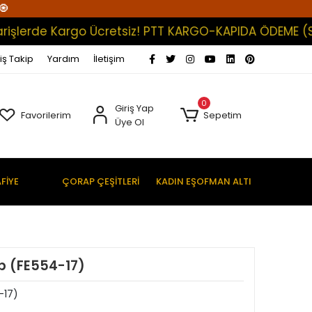
🧿
erde Kargo Ücretsiz! PTT KARGO-KAPIDA ÖDEME (Satışla
iş Takip
Yardım
İletişim
0
Giriş Yap
Favorilerim
Sepetim
Üye Ol
FİYE
ÇORAP ÇEŞİTLERİ
KADIN EŞOFMAN ALTI
p (FE554-17)
-17)