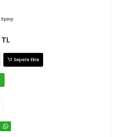
 Eşarp
 TL
Sepete Ekle
R