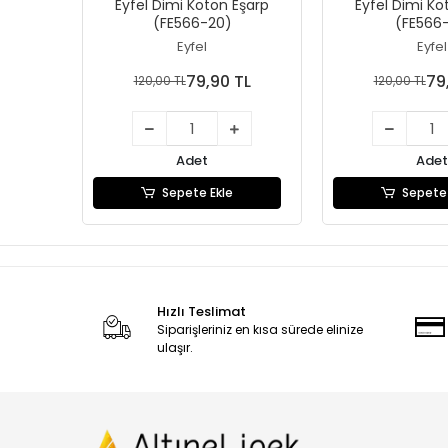
Eyfel Dimi Koton Eşarp
Eyfel Dimi Ko
(FE566-20)
(FE566-
Eyfel
Eyfel
79,90 TL
79
120,00 TL
120,00 TL
Adet
Adet
Sepete Ekle
Sepete 
Hızlı Teslimat
Siparişleriniz en kısa sürede elinize
ulaşır.