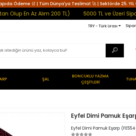
apıda Ödeme 🛒 | Tüm Dünya'ya Teslimat 🚀 | Sektörde 25. YIL 
up En Az Alım 200 TL)
5000 TL ve Üzeri Siparişl
Sipar
TRY - Türk Lirası
BONCUKLU YAZMA
ARP
ŞAL
TUHA
ÇEŞİTLERİ
Eyfel Dimi Pamuk Eşar
Eyfel Dimi Pamuk Eşarp (FE554