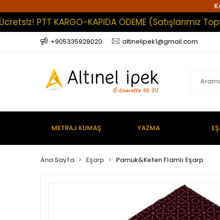
K
tsiz! PTT KARGO-KAPIDA ÖDEME (Satışlarımız Toptan Ol
+905335928020
altinelipek1@gmail.com
METRAJ KUMAŞ
YAZMA
EŞ
Ana Sayfa
Eşarp
Pamuk&Keten Flamlı Eşarp