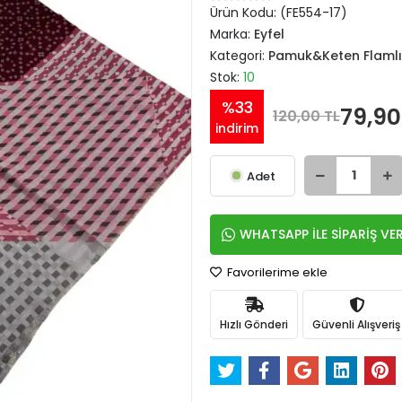
Ürün Kodu:
(FE554-17)
Marka:
Eyfel
Kategori:
Pamuk&Keten Flamlı
Stok:
10
%33
79,90
120,00 TL
indirim
Adet
WHATSAPP İLE SİPARİŞ VE
Favorilerime ekle
Hızlı Gönderi
Güvenli Alışveriş