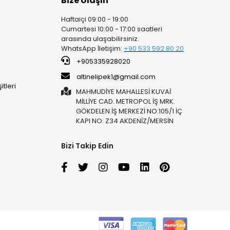
Bize Ulaşın
Haftaiçi 09:00 - 19:00
Cumartesi 10:00 - 17:00 saatleri
arasında ulaşabilirsiniz.
WhatsApp İletişim:
+90 53
3 592 80 20
+905335928020
altinelipek1@gmail.com
tleri
MAHMUDİYE MAHALLESİ KUVAİ
MİLLİYE CAD. METROPOL İŞ MRK.
GÖKDELEN İŞ MERKEZİ NO:105/1 İÇ
KAPI NO: Z34 AKDENİZ/MERSİN
Bizi Takip Edin