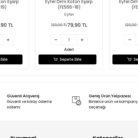
ton Eşarp
Eyfel Dimi Koton Eşarp
Eyfel Di
19)
(FE566-18)
(F
Eyfel
,90 TL
79,90 TL
120,00 TL
120,00 
Adet
Ekle
Sepete Ekle
Se
Güvenli Alışveriş
Geniş Ürün Yelpazesi
Güvenli ve kolay ödeme
Binlerce ürün ve kampan
sistemi
seçeneği