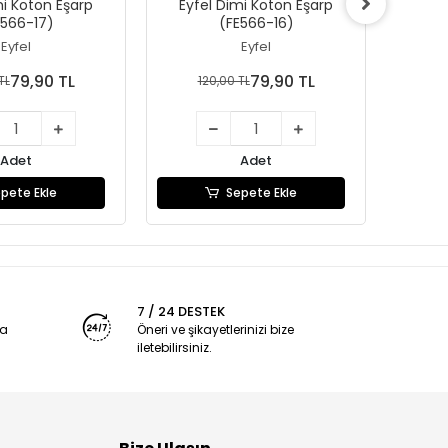
mi Koton Eşarp
Eyfel Dimi Koton Eşarp
Eyfe
E566-17)
(FE566-16)
Eyfel
Eyfel
79,90 TL
79,90 TL
TL
120,00 TL
1
Adet
Adet
pete Ekle
Sepete Ekle
7 / 24 DESTEK
ya
Öneri ve şikayetlerinizi bize
iletebilirsiniz.