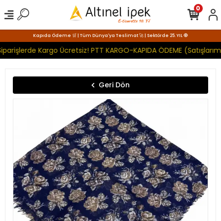
0
Kapıda Ödeme 🛒 | Tüm Dünya'ya Teslimat 🚀 | Sektörde 25. YIL 🧿
iparişlerde Kargo Ücretsiz! PTT KARGO-KAPIDA ÖDEME (Satışlarımı
Geri Dön