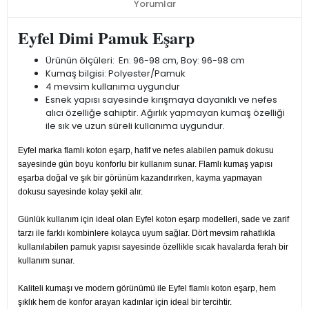
Yorumlar
Eyfel Dimi Pamuk Eşarp
Ürünün ölçüleri: En: 96-98 cm, Boy: 96-98 cm
Kumaş bilgisi: Polyester/Pamuk
4 mevsim kullanıma uygundur
Esnek yapısı sayesinde kırışmaya dayanıklı ve nefes
alıcı özelliğe sahiptir. Ağırlık yapmayan kumaş özelliği
ile sık ve uzun süreli kullanıma uygundur.
Eyfel marka flamlı koton eşarp, hafif ve nefes alabilen pamuk dokusu
sayesinde gün boyu konforlu bir kullanım sunar. Flamlı kumaş yapısı
eşarba doğal ve şık bir görünüm kazandırırken, kayma yapmayan
dokusu sayesinde kolay şekil alır.
Günlük kullanım için ideal olan Eyfel koton eşarp modelleri, sade ve zarif
tarzı ile farklı kombinlere kolayca uyum sağlar. Dört mevsim rahatlıkla
kullanılabilen pamuk yapısı sayesinde özellikle sıcak havalarda ferah bir
kullanım sunar.
Kaliteli kumaşı ve modern görünümü ile Eyfel flamlı koton eşarp, hem
şıklık hem de konfor arayan kadınlar için ideal bir tercihtir.