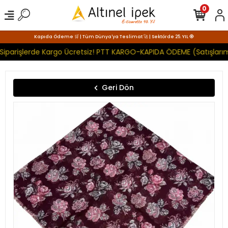
0
Kapıda Ödeme 🛒 | Tüm Dünya'ya Teslimat 🚀 | Sektörde 25. YIL 🧿
Siparişlerde Kargo Ücretsiz! PTT KARGO-KAPIDA ÖDEME (Satışlarım
Geri Dön