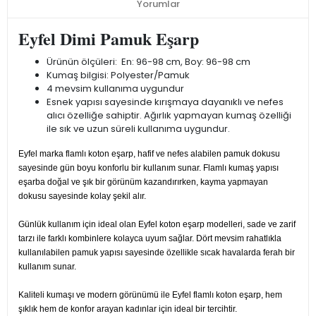
Yorumlar
Eyfel Dimi Pamuk Eşarp
Ürünün ölçüleri: En: 96-98 cm, Boy: 96-98 cm
Kumaş bilgisi: Polyester/Pamuk
4 mevsim kullanıma uygundur
Esnek yapısı sayesinde kırışmaya dayanıklı ve nefes
alıcı özelliğe sahiptir. Ağırlık yapmayan kumaş özelliği
ile sık ve uzun süreli kullanıma uygundur.
Eyfel marka flamlı koton eşarp, hafif ve nefes alabilen pamuk dokusu
sayesinde gün boyu konforlu bir kullanım sunar. Flamlı kumaş yapısı
eşarba doğal ve şık bir görünüm kazandırırken, kayma yapmayan
dokusu sayesinde kolay şekil alır.
Günlük kullanım için ideal olan Eyfel koton eşarp modelleri, sade ve zarif
tarzı ile farklı kombinlere kolayca uyum sağlar. Dört mevsim rahatlıkla
kullanılabilen pamuk yapısı sayesinde özellikle sıcak havalarda ferah bir
kullanım sunar.
Kaliteli kumaşı ve modern görünümü ile Eyfel flamlı koton eşarp, hem
şıklık hem de konfor arayan kadınlar için ideal bir tercihtir.